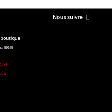
Nous suivre
 boutique
uai 59165
25 94
o.fr