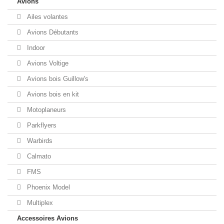
Avions
Ailes volantes
Avions Débutants
Indoor
Avions Voltige
Avions bois Guillow's
Avions bois en kit
Motoplaneurs
Parkflyers
Warbirds
Calmato
FMS
Phoenix Model
Multiplex
Accessoires Avions