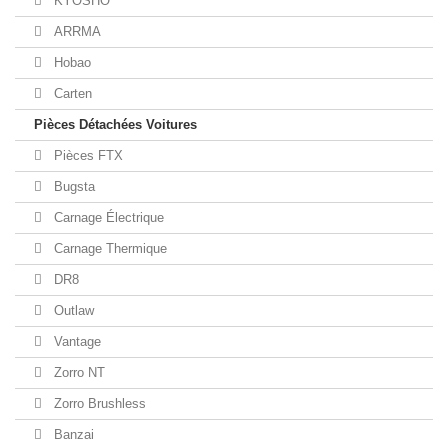
KYOSHO
ARRMA
Hobao
Carten
Pièces Détachées Voitures
Pièces FTX
Bugsta
Carnage Électrique
Carnage Thermique
DR8
Outlaw
Vantage
Zorro NT
Zorro Brushless
Banzai