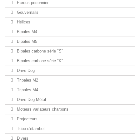
Ecrous prisonnier
Gouvernails
Hélices
Bipales M4
Bipales M5
Bipales carbone série "S"
Bipales carbone série "K"
Drive Dog
Tripales M2
Tripales M4
Drive Dog Métal
Moteurs variateurs charbons
Projecteurs
Tube d'étambot
Divers