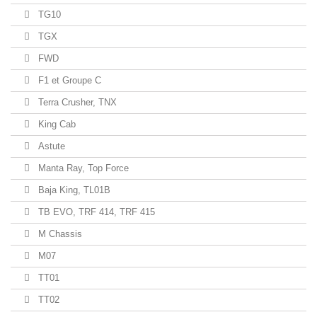
TG10
TGX
FWD
F1 et Groupe C
Terra Crusher, TNX
King Cab
Astute
Manta Ray, Top Force
Baja King, TL01B
TB EVO, TRF 414, TRF 415
M Chassis
M07
TT01
TT02