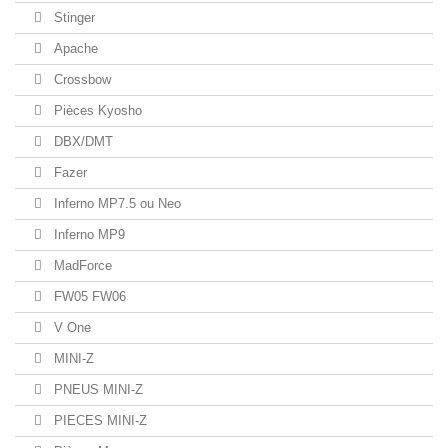
Stinger
Apache
Crossbow
Pièces Kyosho
DBX/DMT
Fazer
Inferno MP7.5 ou Neo
Inferno MP9
MadForce
FW05 FW06
V One
MINI-Z
PNEUS MINI-Z
PIECES MINI-Z