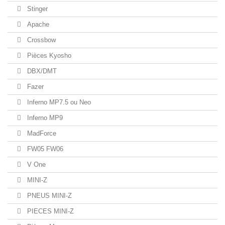
Stinger
Apache
Crossbow
Pièces Kyosho
DBX/DMT
Fazer
Inferno MP7.5 ou Neo
Inferno MP9
MadForce
FW05 FW06
V One
MINI-Z
PNEUS MINI-Z
PIECES MINI-Z