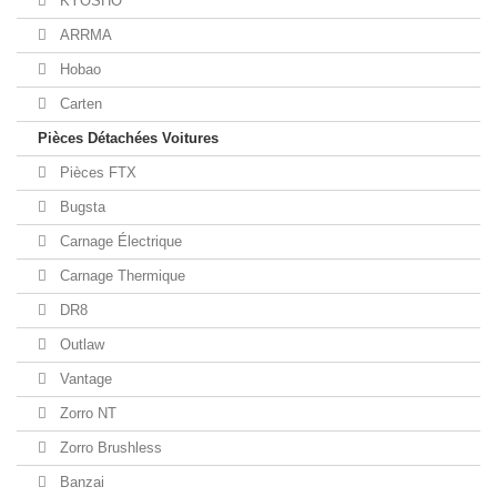
KYOSHO
ARRMA
Hobao
Carten
Pièces Détachées Voitures
Pièces FTX
Bugsta
Carnage Électrique
Carnage Thermique
DR8
Outlaw
Vantage
Zorro NT
Zorro Brushless
Banzai