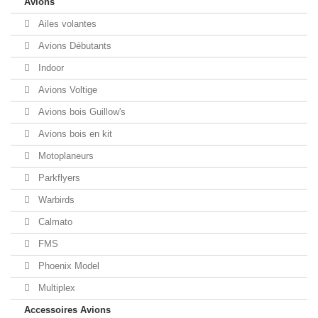
Avions
Ailes volantes
Avions Débutants
Indoor
Avions Voltige
Avions bois Guillow's
Avions bois en kit
Motoplaneurs
Parkflyers
Warbirds
Calmato
FMS
Phoenix Model
Multiplex
Accessoires Avions