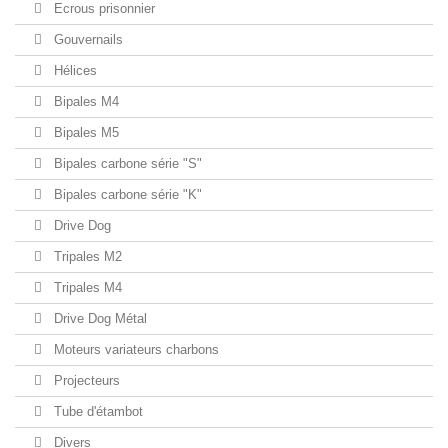
Ecrous prisonnier
Gouvernails
Hélices
Bipales M4
Bipales M5
Bipales carbone série "S"
Bipales carbone série "K"
Drive Dog
Tripales M2
Tripales M4
Drive Dog Métal
Moteurs variateurs charbons
Projecteurs
Tube d'étambot
Divers