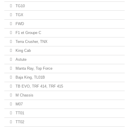
TG10
TGX
FWD
F1 et Groupe C
Terra Crusher, TNX
King Cab
Astute
Manta Ray, Top Force
Baja King, TL01B
TB EVO, TRF 414, TRF 415
M Chassis
M07
TT01
TT02