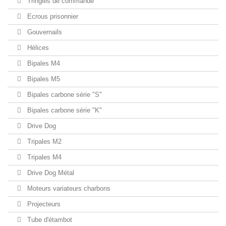
Tringles de commande
Ecrous prisonnier
Gouvernails
Hélices
Bipales M4
Bipales M5
Bipales carbone série "S"
Bipales carbone série "K"
Drive Dog
Tripales M2
Tripales M4
Drive Dog Métal
Moteurs variateurs charbons
Projecteurs
Tube d'étambot