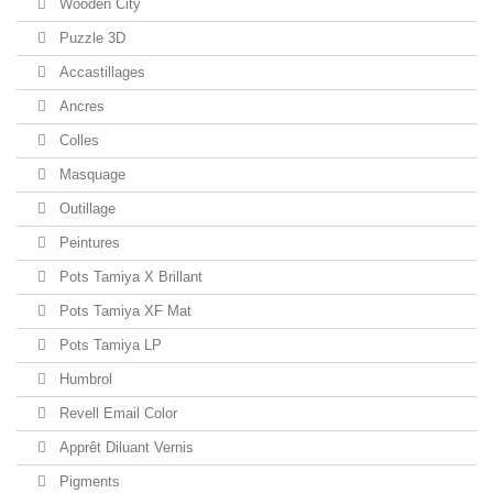
Wooden City
Puzzle 3D
Accastillages
Ancres
Colles
Masquage
Outillage
Peintures
Pots Tamiya X Brillant
Pots Tamiya XF Mat
Pots Tamiya LP
Humbrol
Revell Email Color
Apprêt Diluant Vernis
Pigments