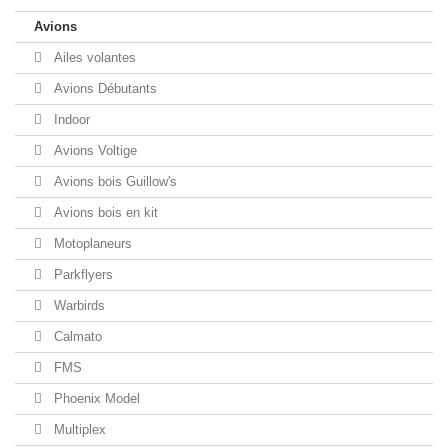
Avions
Ailes volantes
Avions Débutants
Indoor
Avions Voltige
Avions bois Guillow's
Avions bois en kit
Motoplaneurs
Parkflyers
Warbirds
Calmato
FMS
Phoenix Model
Multiplex