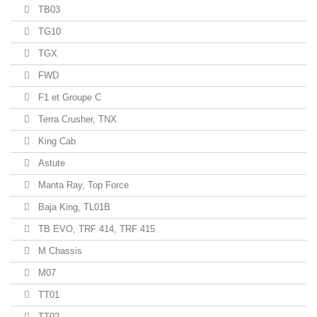
TB03
TG10
TGX
FWD
F1 et Groupe C
Terra Crusher, TNX
King Cab
Astute
Manta Ray, Top Force
Baja King, TL01B
TB EVO, TRF 414, TRF 415
M Chassis
M07
TT01
TT02