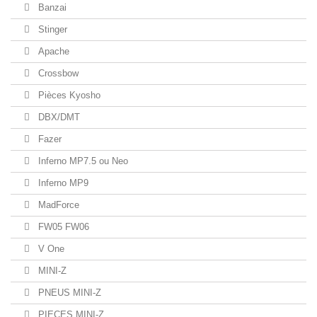
Banzai
Stinger
Apache
Crossbow
Pièces Kyosho
DBX/DMT
Fazer
Inferno MP7.5 ou Neo
Inferno MP9
MadForce
FW05 FW06
V One
MINI-Z
PNEUS MINI-Z
PIECES MINI-Z