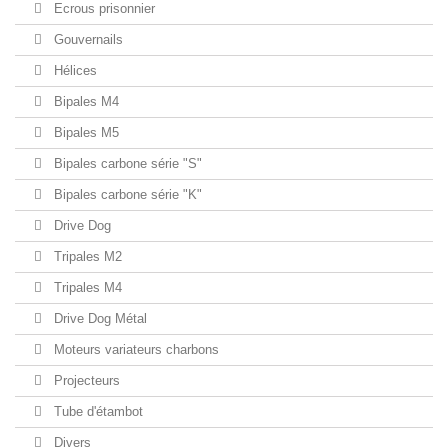
Ecrous prisonnier
Gouvernails
Hélices
Bipales M4
Bipales M5
Bipales carbone série "S"
Bipales carbone série "K"
Drive Dog
Tripales M2
Tripales M4
Drive Dog Métal
Moteurs variateurs charbons
Projecteurs
Tube d'étambot
Divers