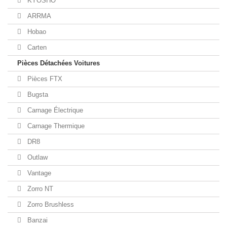
KYOSHO
ARRMA
Hobao
Carten
Pièces Détachées Voitures
Pièces FTX
Bugsta
Carnage Électrique
Carnage Thermique
DR8
Outlaw
Vantage
Zorro NT
Zorro Brushless
Banzai