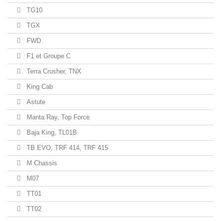
TG10
TGX
FWD
F1 et Groupe C
Terra Crusher, TNX
King Cab
Astute
Manta Ray, Top Force
Baja King, TL01B
TB EVO, TRF 414, TRF 415
M Chassis
M07
TT01
TT02