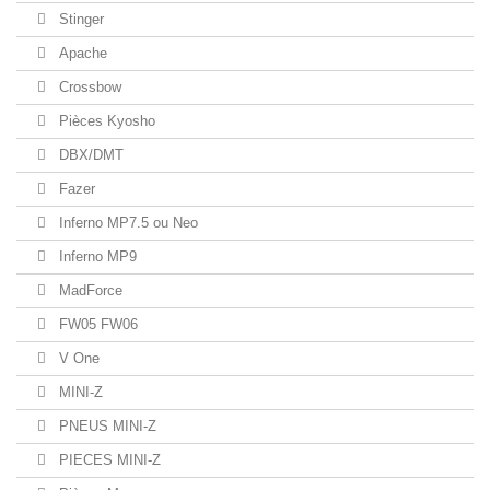
Stinger
Apache
Crossbow
Pièces Kyosho
DBX/DMT
Fazer
Inferno MP7.5 ou Neo
Inferno MP9
MadForce
FW05 FW06
V One
MINI-Z
PNEUS MINI-Z
PIECES MINI-Z