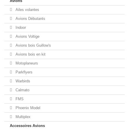
Avions
Ailes volantes
Avions Débutants
Indoor
Avions Voltige
Avions bois Guillow's
Avions bois en kit
Motoplaneurs
Parkflyers
Warbirds
Calmato
FMS
Phoenix Model
Multiplex
Accessoires Avions