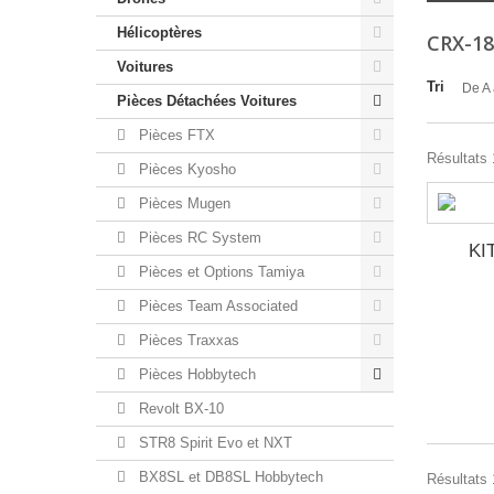
Hélicoptères
CRX-1
Voitures
Tri
De A 
Pièces Détachées Voitures
Pièces FTX
Résultats 1
Pièces Kyosho
Pièces Mugen
Pièces RC System
KI
Pièces et Options Tamiya
Pièces Team Associated
Pièces Traxxas
Pièces Hobbytech
Revolt BX-10
STR8 Spirit Evo et NXT
BX8SL et DB8SL Hobbytech
Résultats 1