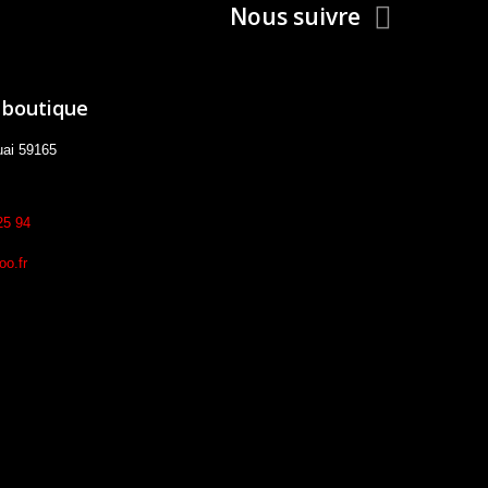
Nous suivre
 boutique
uai 59165
25 94
o.fr