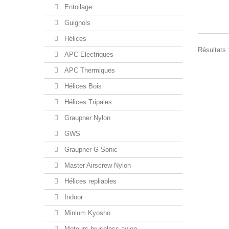
Entoilage
Guignols
Hélices
Résultats 1
APC Electriques
APC Thermiques
Hélices Bois
Hélices Tripales
Graupner Nylon
GWS
Graupner G-Sonic
Master Airscrew Nylon
Hélices repliables
Indoor
Minium Kyosho
Moteurs brushless avion