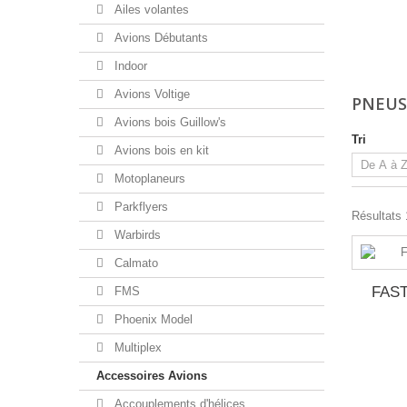
Ailes volantes
Avions Débutants
Indoor
Avions Voltige
PNEUS
Avions bois Guillow's
Tri
Avions bois en kit
Motoplaneurs
Parkflyers
Résultats 1
Warbirds
Calmato
FAS
FMS
Phoenix Model
Multiplex
Accessoires Avions
Accouplements d'hélices