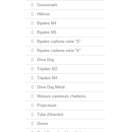
Gouvernails
Hélices
Bipales M4
Bipales M5
Bipales carbone série "S"
Bipales carbone série "K"
Drive Dog
Tripales M2
Tripales M4
Drive Dog Métal
Moteurs variateurs charbons
Projecteurs
Tube d'étambot
Divers