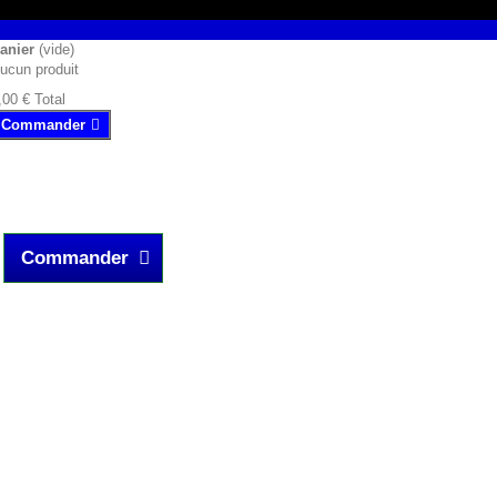
anier
(vide)
ucun produit
,00 €
Total
Commander
Commander