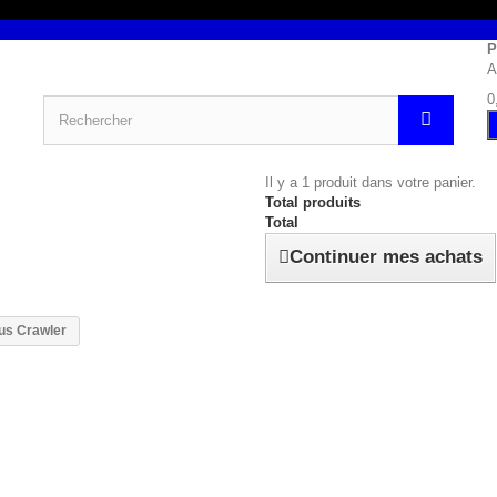
P
A
0
Il y a 1 produit dans votre panier.
Total produits
Total
Continuer mes achats
us Crawler