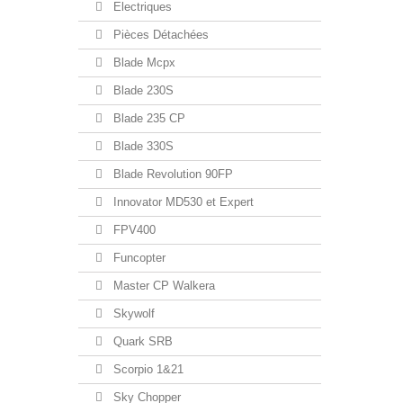
Electriques
Pièces Détachées
Blade Mcpx
Blade 230S
Blade 235 CP
Blade 330S
Blade Revolution 90FP
Innovator MD530 et Expert
FPV400
Funcopter
Master CP Walkera
Skywolf
Quark SRB
Scorpio 1&21
Sky Chopper