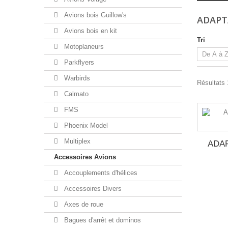
Avions bois Guillow's
ADAP
Avions bois en kit
Tri
Motoplaneurs
Parkflyers
Warbirds
Résultats 
Calmato
FMS
Phoenix Model
Multiplex
ADA
Accessoires Avions
Accouplements d'hélices
Accessoires Divers
Axes de roue
Bagues d'arrêt et dominos