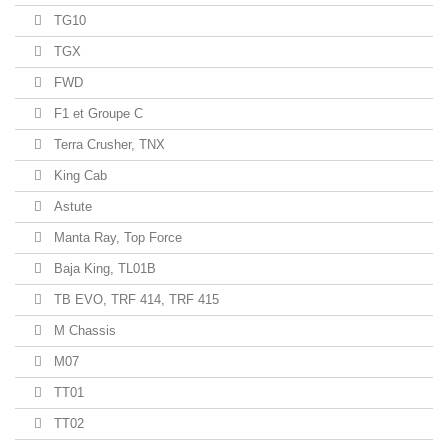
TG10
TGX
FWD
F1 et Groupe C
Terra Crusher, TNX
King Cab
Astute
Manta Ray, Top Force
Baja King, TL01B
TB EVO, TRF 414, TRF 415
M Chassis
M07
TT01
TT02