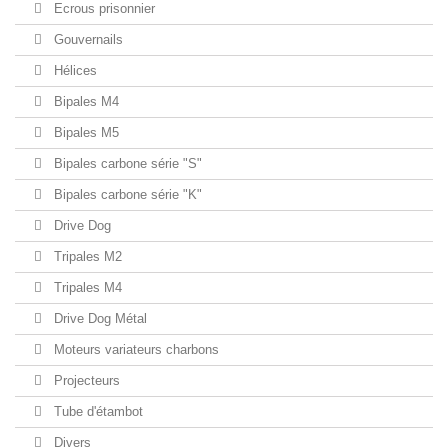
Ecrous prisonnier
Gouvernails
Hélices
Bipales M4
Bipales M5
Bipales carbone série "S"
Bipales carbone série "K"
Drive Dog
Tripales M2
Tripales M4
Drive Dog Métal
Moteurs variateurs charbons
Projecteurs
Tube d'étambot
Divers