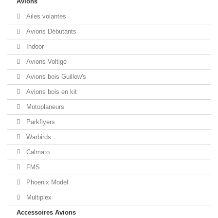
Avions
Ailes volantes
Avions Débutants
Indoor
Avions Voltige
Avions bois Guillow's
Avions bois en kit
Motoplaneurs
Parkflyers
Warbirds
Calmato
FMS
Phoenix Model
Multiplex
Accessoires Avions