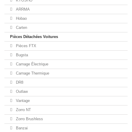
KYOSHO
ARRMA
Hobao
Carten
Pièces Détachées Voitures
Pièces FTX
Bugsta
Carnage Électrique
Carnage Thermique
DR8
Outlaw
Vantage
Zorro NT
Zorro Brushless
Banzai