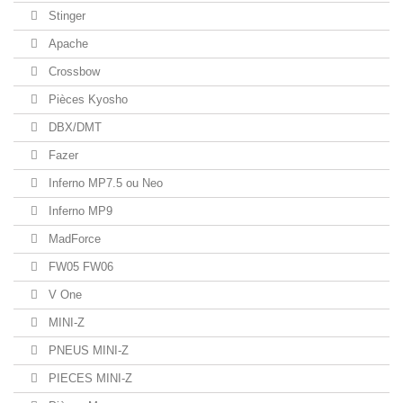
Stinger
Apache
Crossbow
Pièces Kyosho
DBX/DMT
Fazer
Inferno MP7.5 ou Neo
Inferno MP9
MadForce
FW05 FW06
V One
MINI-Z
PNEUS MINI-Z
PIECES MINI-Z