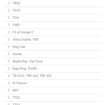
TB03
TG10
TGX
FWD
F1 et Groupe C
Terra Crusher, TNX
King Cab
Astute
Manta Ray, Top Force
Baja King, TL01B
TB EVO, TRF 414, TRF 415
M Chassis
M07
TT01
TT02