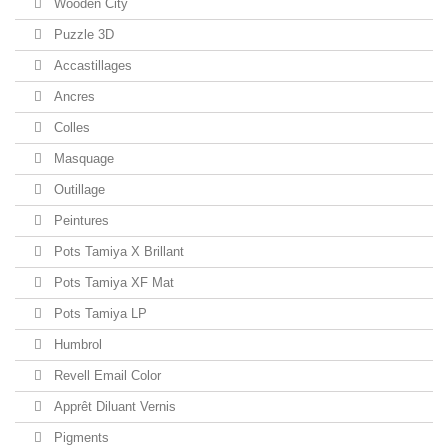
Wooden City
Puzzle 3D
Accastillages
Ancres
Colles
Masquage
Outillage
Peintures
Pots Tamiya X Brillant
Pots Tamiya XF Mat
Pots Tamiya LP
Humbrol
Revell Email Color
Apprêt Diluant Vernis
Pigments