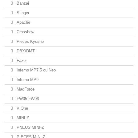
Banzai
Stinger
Apache
Crossbow
Pièces Kyosho
DBX/DMT
Fazer
Inferno MP7.5 ou Neo
Inferno MP9
MadForce
FW05 FW06
V One
MINI-Z
PNEUS MINI-Z
PIECES MINI-Z