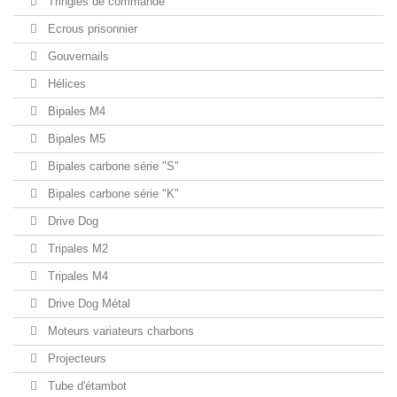
Tringles de commande
Ecrous prisonnier
Gouvernails
Hélices
Bipales M4
Bipales M5
Bipales carbone série "S"
Bipales carbone série "K"
Drive Dog
Tripales M2
Tripales M4
Drive Dog Métal
Moteurs variateurs charbons
Projecteurs
Tube d'étambot