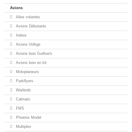
Avions
Ailes volantes
Avions Débutants
Indoor
Avions Voltige
Avions bois Guillow's
Avions bois en kit
Motoplaneurs
Parkflyers
Warbirds
Calmato
FMS
Phoenix Model
Multiplex