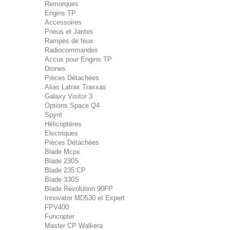
Remorques
Engins TP
Accessoires
Pneus et Jantes
Rampes de feux
Radiocommandes
Accus pour Engins TP
Drones
Pièces Détachées
Alias Latrax Traxxas
Galaxy Visitor 3
Options Space Q4
Spyrit
Hélicoptères
Electriques
Pièces Détachées
Blade Mcpx
Blade 230S
Blade 235 CP
Blade 330S
Blade Revolution 90FP
Innovator MD530 et Expert
FPV400
Funcopter
Master CP Walkera