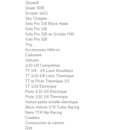
Skywolf
Quark SRB
Scorpio 1&21
Sky Chopper
Solo Pro 319 Black Hawk
Solo Pro 126
Solo Pro 228 ou Scorpio H30
Solo Pro 328
Tiny
Accessoires Hélicos
Carburant
Voitures
1/10 1/8 Competition
TT 1/8 - 1/5 Loisir Brushless
TT 1/10-1/8 Loisir Thermique
TT et Piste Thermique 1/5
TT 1/10 Electrique
Piste 1/10 1/8 Electrique
Piste 1/10 1/8 Thermique
Voiture petite échelle électrique
Micro Voiture 1/76 Turbo Racing
Nano TTR Hpi Racing
Crawlers
Construction et camion
Drift