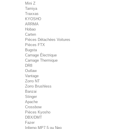
Mini Z
Tamiya
Traxxas
KYOSHO
ARRMA
Hobao
Carten
Pièces Détachées Voitures
Pièces FTX
Bugsta
Carnage Électrique
Carnage Thermique
DR8
Outlaw
Vantage
Zorro NT
Zorro Brushless
Banzai
Stinger
Apache
Crossbow
Pièces Kyosho
DBX/DMT
Fazer
Inferno MP7.5 ou Neo