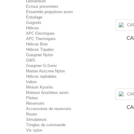
Démarreurs
Ecrous prisonniers
Ensemble propulsion avion
Entoilage
Guignols
Hélices
APC Electriques
CA
APC Thermiques
Hélices Bois
Hélices Tripales
Graupner Nylon
GWS
Graupner G-Sonic
Master Airscrew Nylon
Hélices repliables
Indoor
Minium Kyosho
Moteurs brushless avion
Pilotes
Réservoirs
CA
Accessoires de reservoirs
Roues
Simulateurs
Tringles de commande
Vis nylon