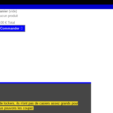
anier
(vide)
ucun produit
,00 €
Total
Commander
de lockers, ils n'ont pas de casiers assez grands pour
ous pouvons les couper.