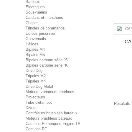
Bateaux
Electriques
Sous-marins
Cardans et manchons
Chapes
Tringles de commande
Ecrous prisonnier
Gouvernails
CA
Hélices
Bipales M4
Bipales M5
Bipales carbone série "S"
Bipales carbone série "K"
Drive Dog
Tripales M2
Tripales M4
Drive Dog Métal
Moteurs variateurs charbons
Projecteurs
Tube d'étambot
Résultats 
Divers
Contrôleurs brushless bateaux
Moteurs brushless bateaux
Camions Remorques Engins TP
Camions RC