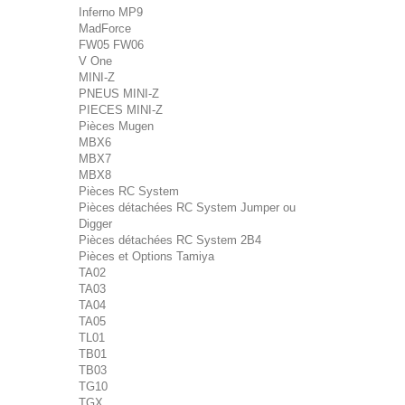
Inferno MP9
MadForce
FW05 FW06
V One
MINI-Z
PNEUS MINI-Z
PIECES MINI-Z
Pièces Mugen
MBX6
MBX7
MBX8
Pièces RC System
Pièces détachées RC System Jumper ou
Digger
Pièces détachées RC System 2B4
Pièces et Options Tamiya
TA02
TA03
TA04
TA05
TL01
TB01
TB03
TG10
TGX