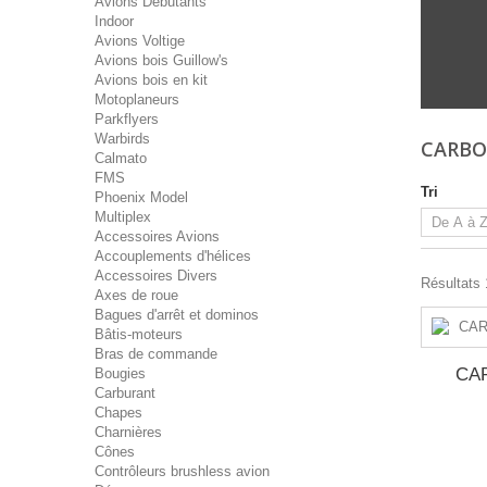
Avions Débutants
Indoor
Avions Voltige
Avions bois Guillow's
Avions bois en kit
Motoplaneurs
Parkflyers
Warbirds
CARBO
Calmato
FMS
Tri
Phoenix Model
Multiplex
Accessoires Avions
Accouplements d'hélices
Accessoires Divers
Résultats 
Axes de roue
Bagues d'arrêt et dominos
Bâtis-moteurs
Bras de commande
CAR
Bougies
Carburant
Chapes
Charnières
Cônes
Contrôleurs brushless avion