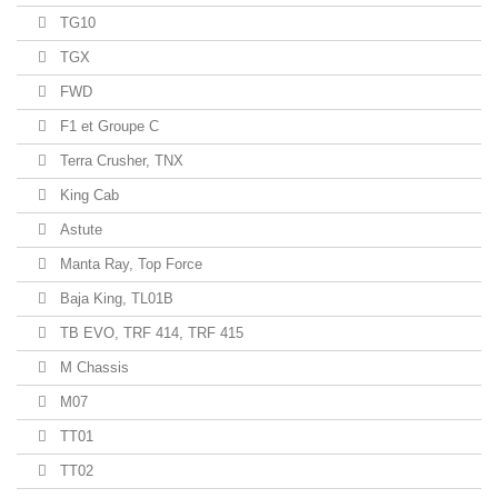
TG10
TGX
FWD
F1 et Groupe C
Terra Crusher, TNX
King Cab
Astute
Manta Ray, Top Force
Baja King, TL01B
TB EVO, TRF 414, TRF 415
M Chassis
M07
TT01
TT02