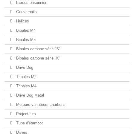
Ecrous prisonnier
Gouvernails
Hélices
Bipales M4
Bipales M5
Bipales carbone série "S"
Bipales carbone série "K"
Drive Dog
Tripales M2
Tripales M4
Drive Dog Métal
Moteurs variateurs charbons
Projecteurs
Tube d'étambot
Divers