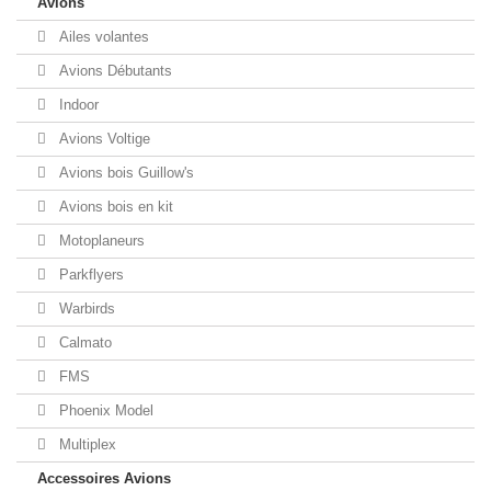
Avions
Ailes volantes
Avions Débutants
Indoor
Avions Voltige
Avions bois Guillow's
Avions bois en kit
Motoplaneurs
Parkflyers
Warbirds
Calmato
FMS
Phoenix Model
Multiplex
Accessoires Avions