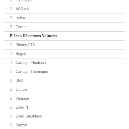
KYOSHO
ARRMA
Hobao
Carten
Pièces Détachées Voitures
Pièces FTX
Bugsta
Carnage Électrique
Carnage Thermique
DR8
Outlaw
Vantage
Zorro NT
Zorro Brushless
Banzai