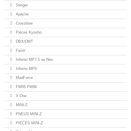
Stinger
Apache
Crossbow
Pièces Kyosho
DBX/DMT
Fazer
Inferno MP7.5 ou Neo
Inferno MP9
MadForce
FW05 FW06
V One
MINI-Z
PNEUS MINI-Z
PIECES MINI-Z