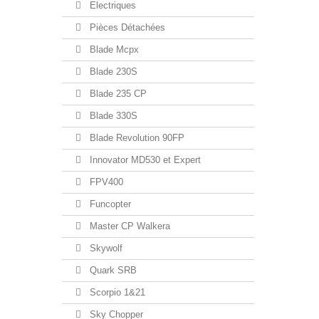
Electriques
Pièces Détachées
Blade Mcpx
Blade 230S
Blade 235 CP
Blade 330S
Blade Revolution 90FP
Innovator MD530 et Expert
FPV400
Funcopter
Master CP Walkera
Skywolf
Quark SRB
Scorpio 1&21
Sky Chopper