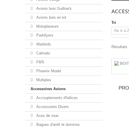
Avions bois Guillow's
ACCES
Avions bois en kit
Tri
Motoplaneurs
Parkflyers
Warbirds
Résultats 
Calmato
FMS
Phoenix Model
Multiplex
PRO
Accessoires Avions
Accouplements d'hélices
Accessoires Divers
Axes de roue
Bagues d'arrêt et dominos