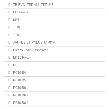
TB EVO, TRF 414, TRF 415
M Chassis
M07
TT01
TT02
JANTES ET PNEUS TAMIYA
Pièces Team Associated
MT10 Rival
RC8
RC10 B4
RC10 B5
RC10 B6
RC10 B6.1
RC10 B6.2