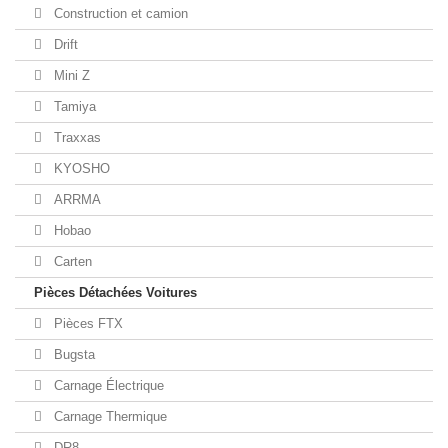
Construction et camion
Drift
Mini Z
Tamiya
Traxxas
KYOSHO
ARRMA
Hobao
Carten
Pièces Détachées Voitures
Pièces FTX
Bugsta
Carnage Électrique
Carnage Thermique
DR8