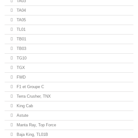
TA03
TA04
TA05
TL01
TB01
TB03
TG10
TGX
FWD
F1 et Groupe C
Terra Crusher, TNX
King Cab
Astute
Manta Ray, Top Force
Baja King, TL01B