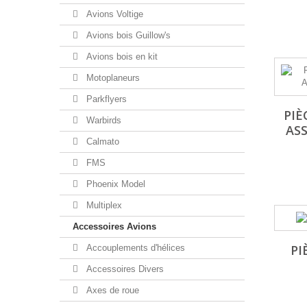
Avions Voltige
Avions bois Guillow's
Avions bois en kit
Motoplaneurs
Parkflyers
PIÈ
Warbirds
AS
Calmato
FMS
Phoenix Model
Multiplex
Accessoires Avions
PI
Accouplements d'hélices
Accessoires Divers
Axes de roue