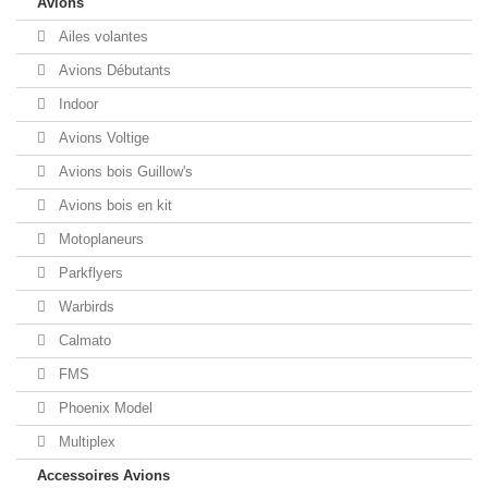
Avions
Ailes volantes
Avions Débutants
Indoor
Avions Voltige
Avions bois Guillow's
Avions bois en kit
Motoplaneurs
Parkflyers
Warbirds
Calmato
FMS
Phoenix Model
Multiplex
Accessoires Avions