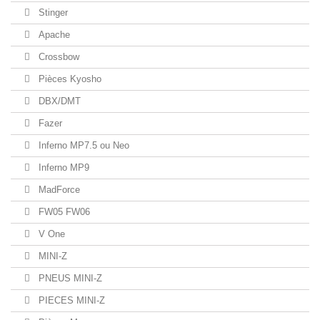
Stinger
Apache
Crossbow
Pièces Kyosho
DBX/DMT
Fazer
Inferno MP7.5 ou Neo
Inferno MP9
MadForce
FW05 FW06
V One
MINI-Z
PNEUS MINI-Z
PIECES MINI-Z