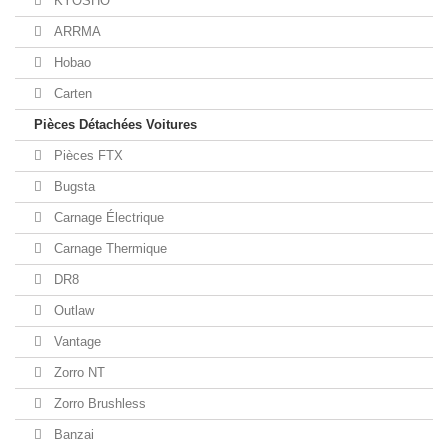
KYOSHO
ARRMA
Hobao
Carten
Pièces Détachées Voitures
Pièces FTX
Bugsta
Carnage Électrique
Carnage Thermique
DR8
Outlaw
Vantage
Zorro NT
Zorro Brushless
Banzai