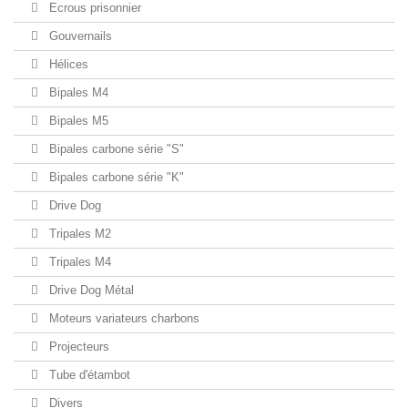
Ecrous prisonnier
Gouvernails
Hélices
Bipales M4
Bipales M5
Bipales carbone série "S"
Bipales carbone série "K"
Drive Dog
Tripales M2
Tripales M4
Drive Dog Métal
Moteurs variateurs charbons
Projecteurs
Tube d'étambot
Divers