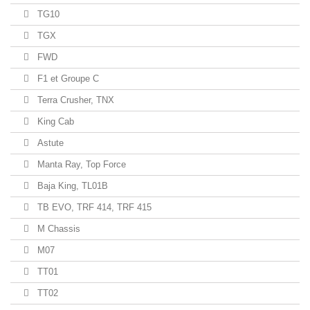
TG10
TGX
FWD
F1 et Groupe C
Terra Crusher, TNX
King Cab
Astute
Manta Ray, Top Force
Baja King, TL01B
TB EVO, TRF 414, TRF 415
M Chassis
M07
TT01
TT02