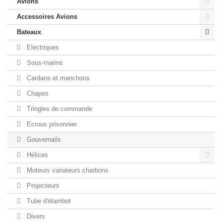
Avions
Accessoires Avions
Bateaux
Electriques
Sous-marins
Cardans et manchons
Chapes
Tringles de commande
Ecrous prisonnier
Gouvernails
Hélices
Moteurs variateurs charbons
Projecteurs
Tube d'étambot
Divers