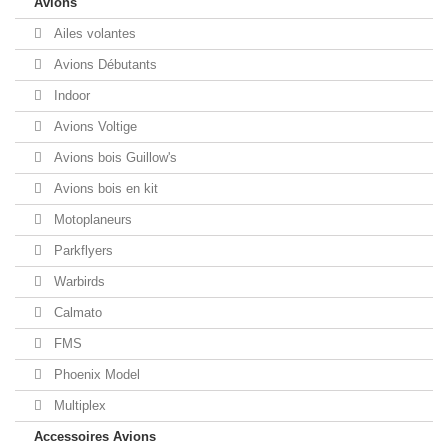
Avions
Ailes volantes
Avions Débutants
Indoor
Avions Voltige
Avions bois Guillow's
Avions bois en kit
Motoplaneurs
Parkflyers
Warbirds
Calmato
FMS
Phoenix Model
Multiplex
Accessoires Avions