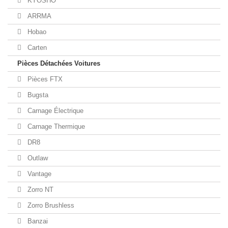
KYOSHO
ARRMA
Hobao
Carten
Pièces Détachées Voitures
Pièces FTX
Bugsta
Carnage Électrique
Carnage Thermique
DR8
Outlaw
Vantage
Zorro NT
Zorro Brushless
Banzai