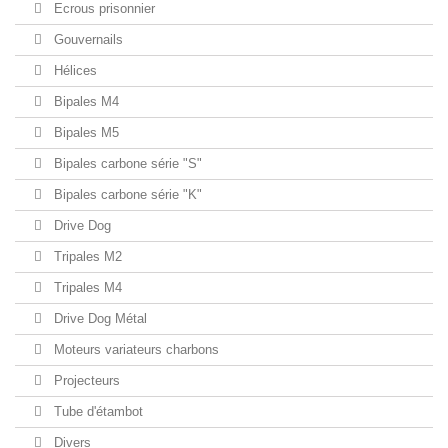
Ecrous prisonnier
Gouvernails
Hélices
Bipales M4
Bipales M5
Bipales carbone série "S"
Bipales carbone série "K"
Drive Dog
Tripales M2
Tripales M4
Drive Dog Métal
Moteurs variateurs charbons
Projecteurs
Tube d'étambot
Divers