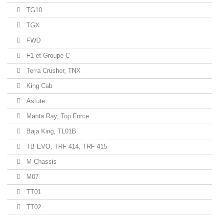
TG10
TGX
FWD
F1 et Groupe C
Terra Crusher, TNX
King Cab
Astute
Manta Ray, Top Force
Baja King, TL01B
TB EVO, TRF 414, TRF 415
M Chassis
M07
TT01
TT02