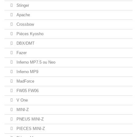
Stinger
Apache
Crossbow
Pièces Kyosho
DBX/DMT
Fazer
Inferno MP7.5 ou Neo
Inferno MP9
MadForce
FW05 FW06
V One
MINI-Z
PNEUS MINI-Z
PIECES MINI-Z