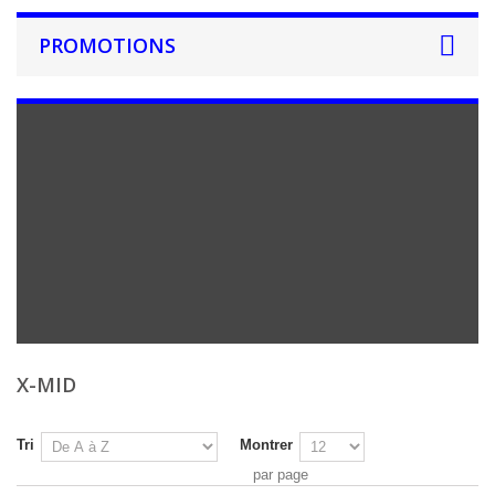
PROMOTIONS
X-MID
Tri
Montrer
par page