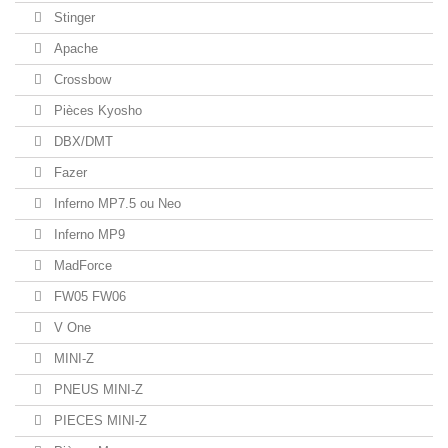
Stinger
Apache
Crossbow
Pièces Kyosho
DBX/DMT
Fazer
Inferno MP7.5 ou Neo
Inferno MP9
MadForce
FW05 FW06
V One
MINI-Z
PNEUS MINI-Z
PIECES MINI-Z