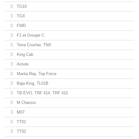
TG10
TGX
FWD
F1 et Groupe C
Terra Crusher, TNX
King Cab
Astute
Manta Ray, Top Force
Baja King, TL01B
TB EVO, TRF 414, TRF 415
M Chassis
M07
TT01
TT02