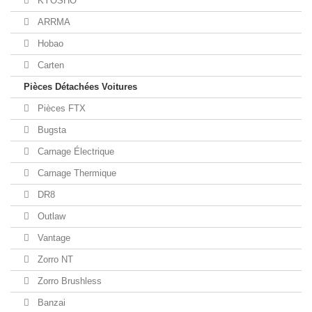
KYOSHO
ARRMA
Hobao
Carten
Pièces Détachées Voitures
Pièces FTX
Bugsta
Carnage Électrique
Carnage Thermique
DR8
Outlaw
Vantage
Zorro NT
Zorro Brushless
Banzai