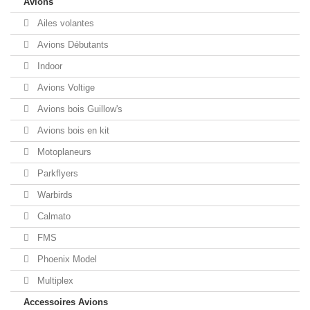
Avions
Ailes volantes
Avions Débutants
Indoor
Avions Voltige
Avions bois Guillow's
Avions bois en kit
Motoplaneurs
Parkflyers
Warbirds
Calmato
FMS
Phoenix Model
Multiplex
Accessoires Avions