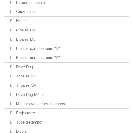
Ecrous prisonnier
Gouvernails
Hélices
Bipales M4
Bipales M5
Bipales carbone série "S"
Bipales carbone série "K"
Drive Dog
Tripales M2
Tripales M4
Drive Dog Métal
Moteurs variateurs charbons
Projecteurs
Tube d'étambot
Divers