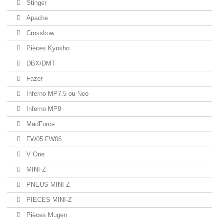
Stinger
Apache
Crossbow
Pièces Kyosho
DBX/DMT
Fazer
Inferno MP7.5 ou Neo
Inferno MP9
MadForce
FW05 FW06
V One
MINI-Z
PNEUS MINI-Z
PIECES MINI-Z
Pièces Mugen