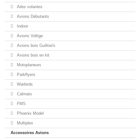
Ailes volantes
Avions Débutants
Indoor
Avions Voltige
Avions bois Guillow's
Avions bois en kit
Motoplaneurs
Parkflyers
Warbirds
Calmato
FMS
Phoenix Model
Multiplex
Accessoires Avions