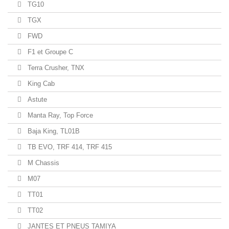
TG10
TGX
FWD
F1 et Groupe C
Terra Crusher, TNX
King Cab
Astute
Manta Ray, Top Force
Baja King, TL01B
TB EVO, TRF 414, TRF 415
M Chassis
M07
TT01
TT02
JANTES ET PNEUS TAMIYA