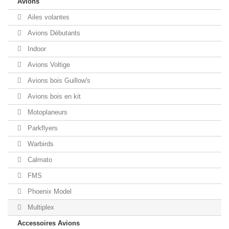
Avions
Ailes volantes
Avions Débutants
Indoor
Avions Voltige
Avions bois Guillow's
Avions bois en kit
Motoplaneurs
Parkflyers
Warbirds
Calmato
FMS
Phoenix Model
Multiplex
Accessoires Avions