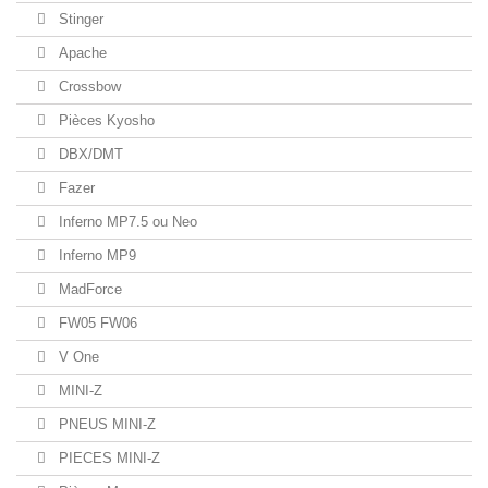
Stinger
Apache
Crossbow
Pièces Kyosho
DBX/DMT
Fazer
Inferno MP7.5 ou Neo
Inferno MP9
MadForce
FW05 FW06
V One
MINI-Z
PNEUS MINI-Z
PIECES MINI-Z