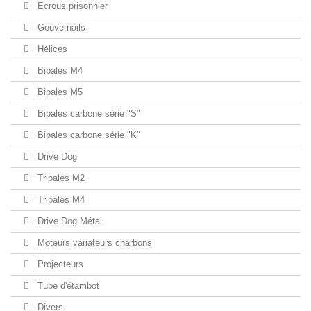
Ecrous prisonnier
Gouvernails
Hélices
Bipales M4
Bipales M5
Bipales carbone série "S"
Bipales carbone série "K"
Drive Dog
Tripales M2
Tripales M4
Drive Dog Métal
Moteurs variateurs charbons
Projecteurs
Tube d'étambot
Divers