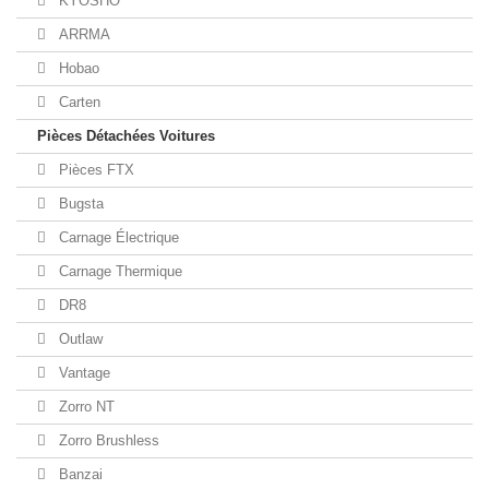
KYOSHO
ARRMA
Hobao
Carten
Pièces Détachées Voitures
Pièces FTX
Bugsta
Carnage Électrique
Carnage Thermique
DR8
Outlaw
Vantage
Zorro NT
Zorro Brushless
Banzai