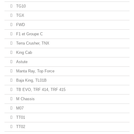
TG10
TGX
FWD
F1 et Groupe C
Terra Crusher, TNX
King Cab
Astute
Manta Ray, Top Force
Baja King, TL01B
TB EVO, TRF 414, TRF 415
M Chassis
M07
TT01
TT02