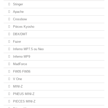
Stinger
Apache
Crossbow
Pièces Kyosho
DBX/DMT
Fazer
Inferno MP7.5 ou Neo
Inferno MP9
MadForce
FW05 FW06
V One
MINI-Z
PNEUS MINI-Z
PIECES MINI-Z