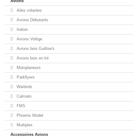
Avions
Ailes volantes
Avions Débutants
Indoor
Avions Voltige
Avions bois Guillow's
Avions bois en kit
Motoplaneurs
Parkflyers
Warbirds
Calmato
FMS
Phoenix Model
Multiplex
Accessoires Avions