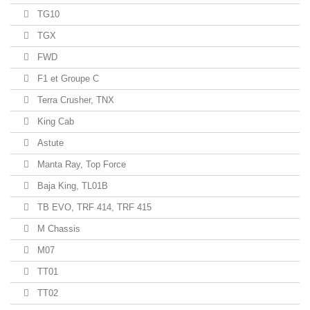
TG10
TGX
FWD
F1 et Groupe C
Terra Crusher, TNX
King Cab
Astute
Manta Ray, Top Force
Baja King, TL01B
TB EVO, TRF 414, TRF 415
M Chassis
M07
TT01
TT02