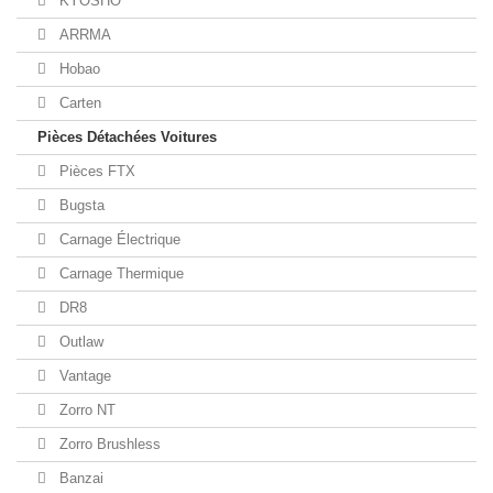
KYOSHO
ARRMA
Hobao
Carten
Pièces Détachées Voitures
Pièces FTX
Bugsta
Carnage Électrique
Carnage Thermique
DR8
Outlaw
Vantage
Zorro NT
Zorro Brushless
Banzai