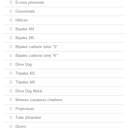
Ecrous prisonnier
Gouvernails
Hélices
Bipales M4
Bipales M5
Bipales carbone série "S"
Bipales carbone série "K"
Drive Dog
Tripales M2
Tripales M4
Drive Dog Métal
Moteurs variateurs charbons
Projecteurs
Tube d'étambot
Divers