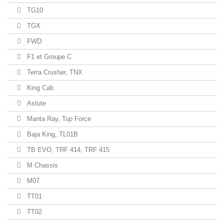
TG10
TGX
FWD
F1 et Groupe C
Terra Crusher, TNX
King Cab
Astute
Manta Ray, Top Force
Baja King, TL01B
TB EVO, TRF 414, TRF 415
M Chassis
M07
TT01
TT02