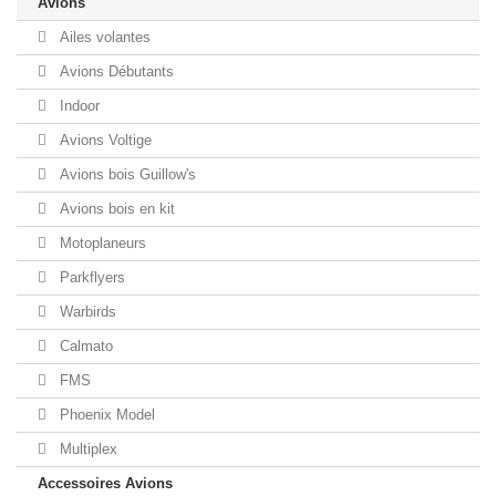
Avions
Ailes volantes
Avions Débutants
Indoor
Avions Voltige
Avions bois Guillow's
Avions bois en kit
Motoplaneurs
Parkflyers
Warbirds
Calmato
FMS
Phoenix Model
Multiplex
Accessoires Avions