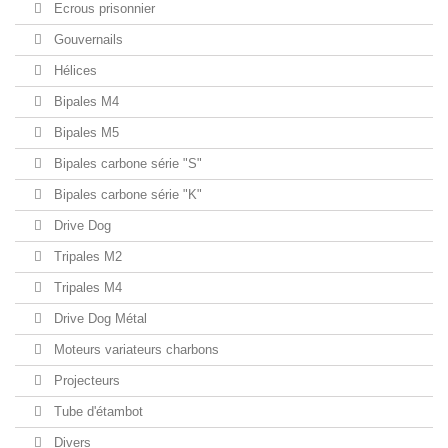
Ecrous prisonnier
Gouvernails
Hélices
Bipales M4
Bipales M5
Bipales carbone série "S"
Bipales carbone série "K"
Drive Dog
Tripales M2
Tripales M4
Drive Dog Métal
Moteurs variateurs charbons
Projecteurs
Tube d'étambot
Divers