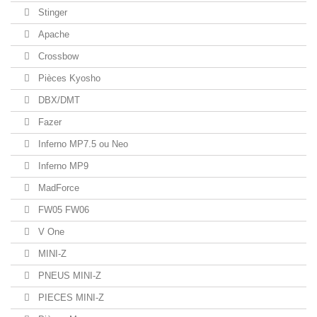
Stinger
Apache
Crossbow
Pièces Kyosho
DBX/DMT
Fazer
Inferno MP7.5 ou Neo
Inferno MP9
MadForce
FW05 FW06
V One
MINI-Z
PNEUS MINI-Z
PIECES MINI-Z