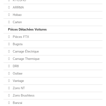
KYOSHO
ARRMA
Hobao
Carten
Pièces Détachées Voitures
Pièces FTX
Bugsta
Carnage Électrique
Carnage Thermique
DR8
Outlaw
Vantage
Zorro NT
Zorro Brushless
Banzai