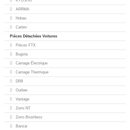
KYOSHO
ARRMA
Hobao
Carten
Pièces Détachées Voitures
Pièces FTX
Bugsta
Carnage Électrique
Carnage Thermique
DR8
Outlaw
Vantage
Zorro NT
Zorro Brushless
Banzai