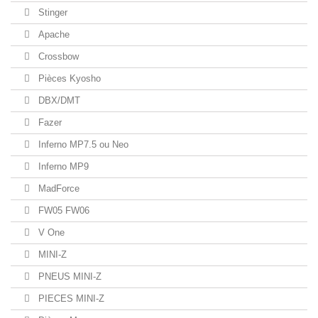
Stinger
Apache
Crossbow
Pièces Kyosho
DBX/DMT
Fazer
Inferno MP7.5 ou Neo
Inferno MP9
MadForce
FW05 FW06
V One
MINI-Z
PNEUS MINI-Z
PIECES MINI-Z