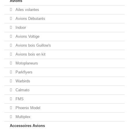
Avions
Ailes volantes
Avions Débutants
Indoor
Avions Voltige
Avions bois Guillow's
Avions bois en kit
Motoplaneurs
Parkflyers
Warbirds
Calmato
FMS
Phoenix Model
Multiplex
Accessoires Avions