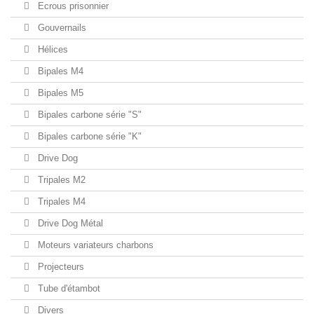
Ecrous prisonnier
Gouvernails
Hélices
Bipales M4
Bipales M5
Bipales carbone série "S"
Bipales carbone série "K"
Drive Dog
Tripales M2
Tripales M4
Drive Dog Métal
Moteurs variateurs charbons
Projecteurs
Tube d'étambot
Divers