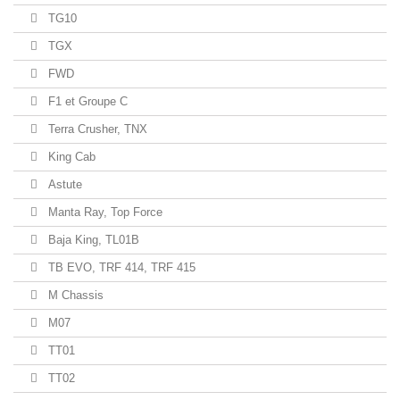
TG10
TGX
FWD
F1 et Groupe C
Terra Crusher, TNX
King Cab
Astute
Manta Ray, Top Force
Baja King, TL01B
TB EVO, TRF 414, TRF 415
M Chassis
M07
TT01
TT02