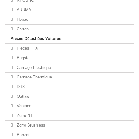
KYOSHO
ARRMA
Hobao
Carten
Pièces Détachées Voitures
Pièces FTX
Bugsta
Carnage Électrique
Carnage Thermique
DR8
Outlaw
Vantage
Zorro NT
Zorro Brushless
Banzai