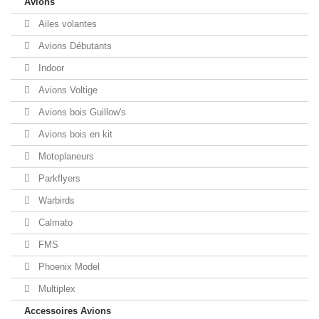
Avions
Ailes volantes
Avions Débutants
Indoor
Avions Voltige
Avions bois Guillow's
Avions bois en kit
Motoplaneurs
Parkflyers
Warbirds
Calmato
FMS
Phoenix Model
Multiplex
Accessoires Avions