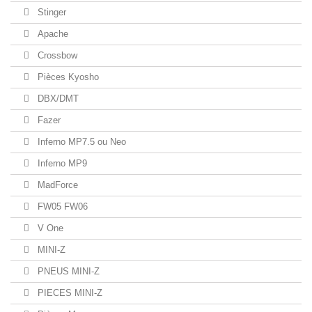
Stinger
Apache
Crossbow
Pièces Kyosho
DBX/DMT
Fazer
Inferno MP7.5 ou Neo
Inferno MP9
MadForce
FW05 FW06
V One
MINI-Z
PNEUS MINI-Z
PIECES MINI-Z