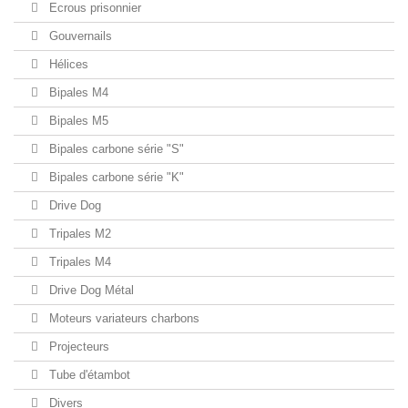
Ecrous prisonnier
Gouvernails
Hélices
Bipales M4
Bipales M5
Bipales carbone série "S"
Bipales carbone série "K"
Drive Dog
Tripales M2
Tripales M4
Drive Dog Métal
Moteurs variateurs charbons
Projecteurs
Tube d'étambot
Divers