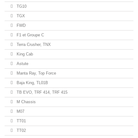
TG10
TGX
FWD
F1 et Groupe C
Terra Crusher, TNX
King Cab
Astute
Manta Ray, Top Force
Baja King, TL01B
TB EVO, TRF 414, TRF 415
M Chassis
M07
TT01
TT02