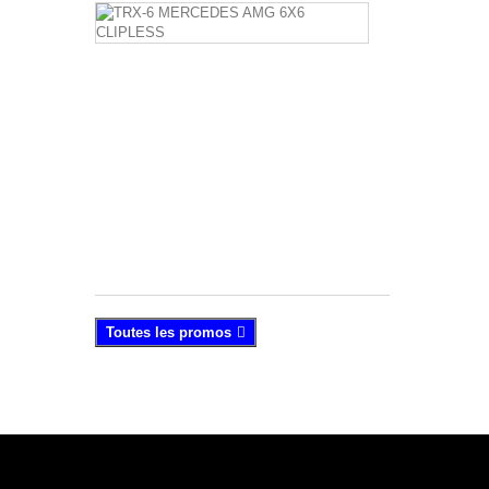
TRX-
6
MERCEDES
AMG
6X6
CLIPLESS
Nouvelle
carrosserie
Clipless.
789,90 €
814,90
€
Toutes les promos