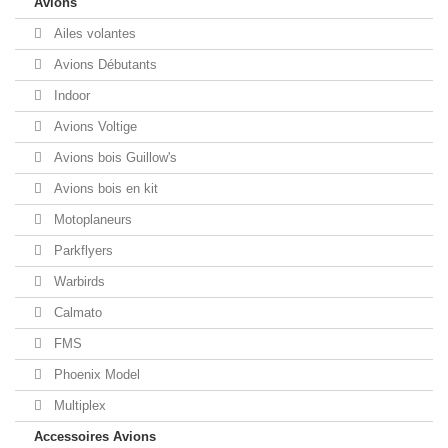
Avions
Ailes volantes
Avions Débutants
Indoor
Avions Voltige
Avions bois Guillow's
Avions bois en kit
Motoplaneurs
Parkflyers
Warbirds
Calmato
FMS
Phoenix Model
Multiplex
Accessoires Avions