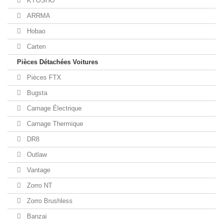
KYOSHO
ARRMA
Hobao
Carten
Pièces Détachées Voitures
Pièces FTX
Bugsta
Carnage Électrique
Carnage Thermique
DR8
Outlaw
Vantage
Zorro NT
Zorro Brushless
Banzai