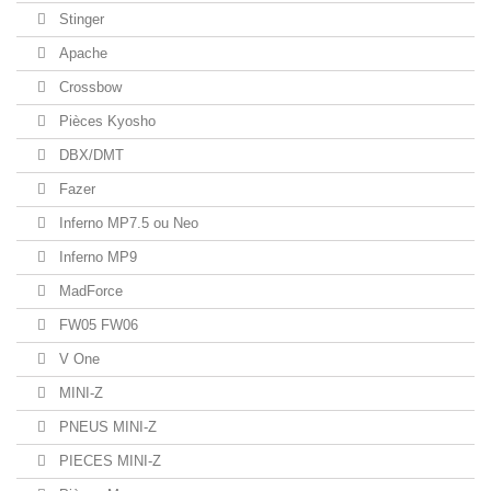
Stinger
Apache
Crossbow
Pièces Kyosho
DBX/DMT
Fazer
Inferno MP7.5 ou Neo
Inferno MP9
MadForce
FW05 FW06
V One
MINI-Z
PNEUS MINI-Z
PIECES MINI-Z