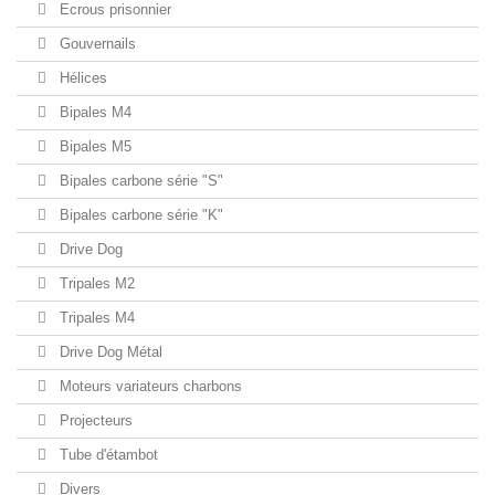
Ecrous prisonnier
Gouvernails
Hélices
Bipales M4
Bipales M5
Bipales carbone série "S"
Bipales carbone série "K"
Drive Dog
Tripales M2
Tripales M4
Drive Dog Métal
Moteurs variateurs charbons
Projecteurs
Tube d'étambot
Divers