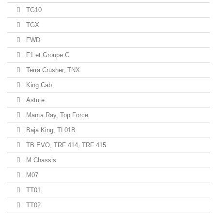
TG10
TGX
FWD
F1 et Groupe C
Terra Crusher, TNX
King Cab
Astute
Manta Ray, Top Force
Baja King, TL01B
TB EVO, TRF 414, TRF 415
M Chassis
M07
TT01
TT02