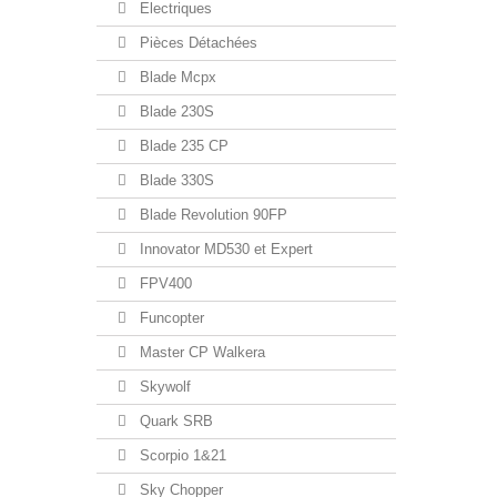
Electriques
Pièces Détachées
Blade Mcpx
Blade 230S
Blade 235 CP
Blade 330S
Blade Revolution 90FP
Innovator MD530 et Expert
FPV400
Funcopter
Master CP Walkera
Skywolf
Quark SRB
Scorpio 1&21
Sky Chopper