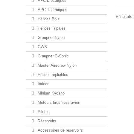
APC Electriques
APC Thermiques
Résultats 1
Hélices Bois
Hélices Tripales
Graupner Nylon
GWS
Graupner G-Sonic
Master Airscrew Nylon
Hélices repliables
Indoor
Minium Kyosho
Moteurs brushless avion
Pilotes
Réservoirs
Accessoires de reservoirs