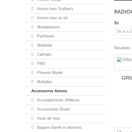
Avions bois Guillow's
RADI
Avions bois en kit
Tri
Motoplaneurs
Parkflyers
Warbirds
Résultats 1
Calmato
FMS
Phoenix Model
GRI
Multiplex
Accessoires Avions
Accouplements d'hélices
Accessoires Divers
Axes de roue
Bagues d'arrêt et dominos