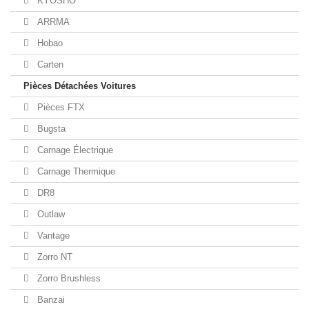
KYOSHO
ARRMA
Hobao
Carten
Pièces Détachées Voitures
Pièces FTX
Bugsta
Carnage Électrique
Carnage Thermique
DR8
Outlaw
Vantage
Zorro NT
Zorro Brushless
Banzai