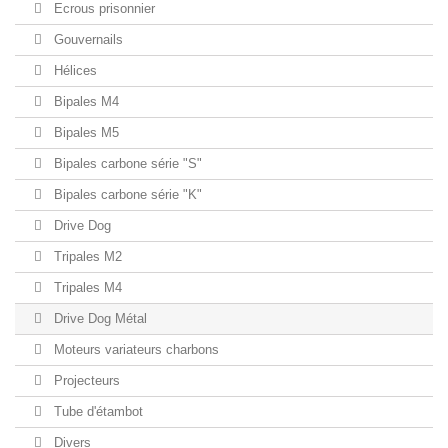
Ecrous prisonnier
Gouvernails
Hélices
Bipales M4
Bipales M5
Bipales carbone série "S"
Bipales carbone série "K"
Drive Dog
Tripales M2
Tripales M4
Drive Dog Métal
Moteurs variateurs charbons
Projecteurs
Tube d'étambot
Divers