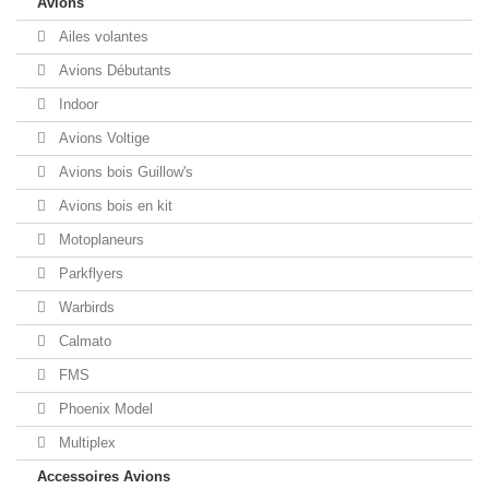
Avions
Ailes volantes
Avions Débutants
Indoor
Avions Voltige
Avions bois Guillow's
Avions bois en kit
Motoplaneurs
Parkflyers
Warbirds
Calmato
FMS
Phoenix Model
Multiplex
Accessoires Avions