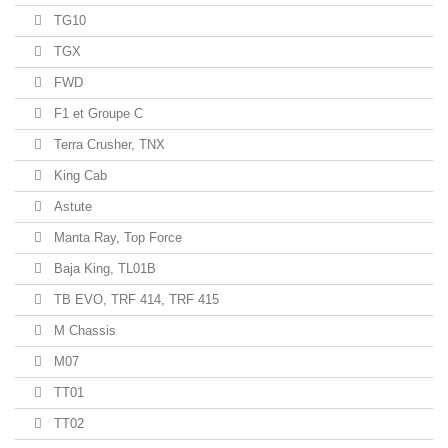
TG10
TGX
FWD
F1 et Groupe C
Terra Crusher, TNX
King Cab
Astute
Manta Ray, Top Force
Baja King, TL01B
TB EVO, TRF 414, TRF 415
M Chassis
M07
TT01
TT02