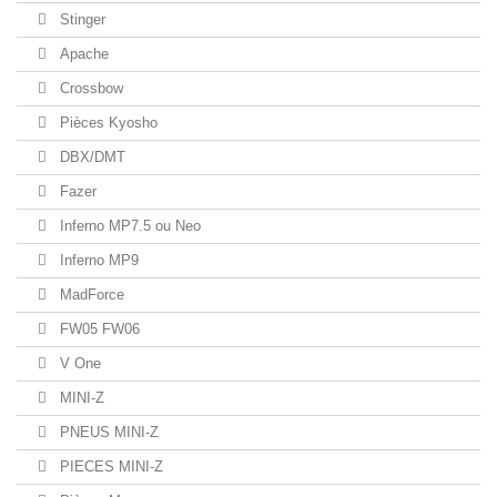
Stinger
Apache
Crossbow
Pièces Kyosho
DBX/DMT
Fazer
Inferno MP7.5 ou Neo
Inferno MP9
MadForce
FW05 FW06
V One
MINI-Z
PNEUS MINI-Z
PIECES MINI-Z