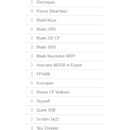
Electriques
Pièces Détachées
Blade Mcpx
Blade 230S
Blade 235 CP
Blade 330S
Blade Revolution 90FP
Innovator MD530 et Expert
FPV400
Funcopter
Master CP Walkera
Skywolf
Quark SRB
Scorpio 1&21
Sky Chopper