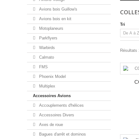
Avions bois Guillow's
COLLE
Avions bois en kit
Tri
Motoplaneurs
Parkflyers
Warbirds
Résultats 
Calmato
FMS
Phoenix Model
C
Multiplex
Accessoires Avions
Accouplements d'hélices
Accessoires Divers
Axes de roue
Bagues d'arrêt et dominos