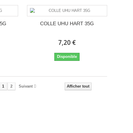
25G
COLLE UHU HART 35G
7,20 €
Disponible
1
2
Suivant
Afficher tout