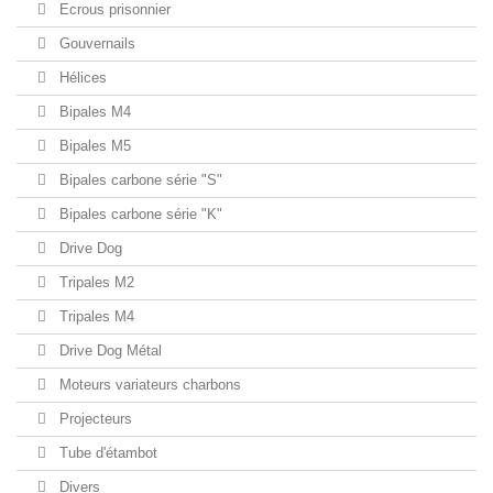
Ecrous prisonnier
Gouvernails
Hélices
Bipales M4
Bipales M5
Bipales carbone série "S"
Bipales carbone série "K"
Drive Dog
Tripales M2
Tripales M4
Drive Dog Métal
Moteurs variateurs charbons
Projecteurs
Tube d'étambot
Divers