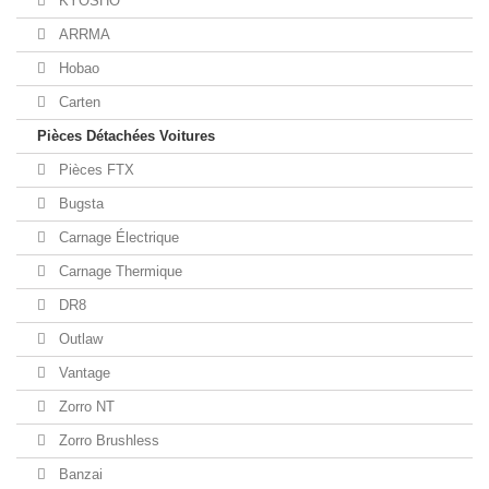
KYOSHO
ARRMA
Hobao
Carten
Pièces Détachées Voitures
Pièces FTX
Bugsta
Carnage Électrique
Carnage Thermique
DR8
Outlaw
Vantage
Zorro NT
Zorro Brushless
Banzai