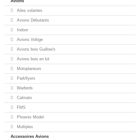
Avions
Ailes volantes
Avions Débutants
Indoor
Avions Voltige
Avions bois Guillow's
Avions bois en kit
Motoplaneurs
Parkflyers
Warbirds
Calmato
FMS
Phoenix Model
Multiplex
Accessoires Avions