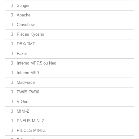
Stinger
Apache
Crossbow
Pièces Kyosho
DBX/DMT
Fazer
Inferno MP7.5 ou Neo
Inferno MP9
MadForce
FW05 FW06
V One
MINI-Z
PNEUS MINI-Z
PIECES MINI-Z