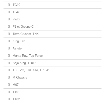
TG10
TGX
FWD
F1 et Groupe C
Terra Crusher, TNX
King Cab
Astute
Manta Ray, Top Force
Baja King, TL01B
TB EVO, TRF 414, TRF 415
M Chassis
M07
TT01
TT02