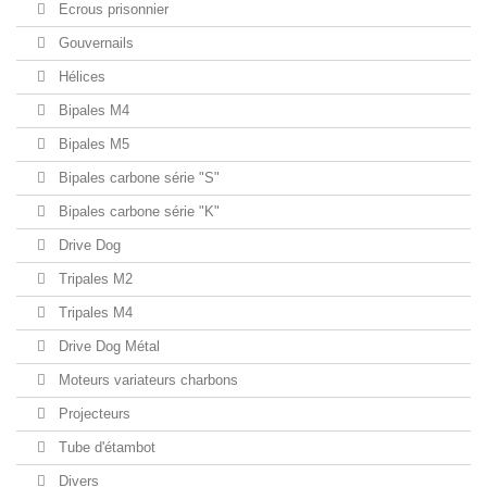
Ecrous prisonnier
Gouvernails
Hélices
Bipales M4
Bipales M5
Bipales carbone série "S"
Bipales carbone série "K"
Drive Dog
Tripales M2
Tripales M4
Drive Dog Métal
Moteurs variateurs charbons
Projecteurs
Tube d'étambot
Divers