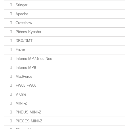
Stinger
Apache
Crossbow
Pièces Kyosho
DBX/DMT
Fazer
Inferno MP7.5 ou Neo
Inferno MP9
MadForce
FW05 FW06
V One
MINI-Z
PNEUS MINI-Z
PIECES MINI-Z