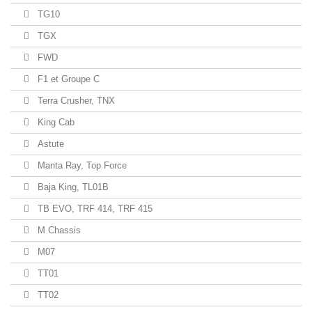
TG10
TGX
FWD
F1 et Groupe C
Terra Crusher, TNX
King Cab
Astute
Manta Ray, Top Force
Baja King, TL01B
TB EVO, TRF 414, TRF 415
M Chassis
M07
TT01
TT02