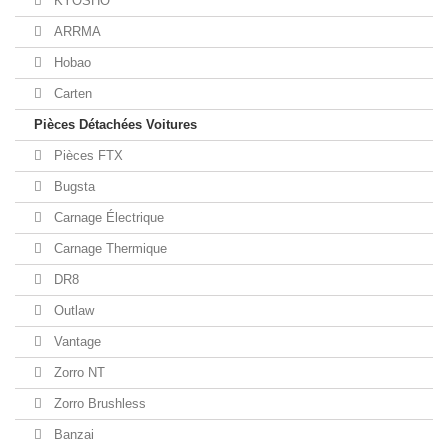
KYOSHO
ARRMA
Hobao
Carten
Pièces Détachées Voitures
Pièces FTX
Bugsta
Carnage Électrique
Carnage Thermique
DR8
Outlaw
Vantage
Zorro NT
Zorro Brushless
Banzai