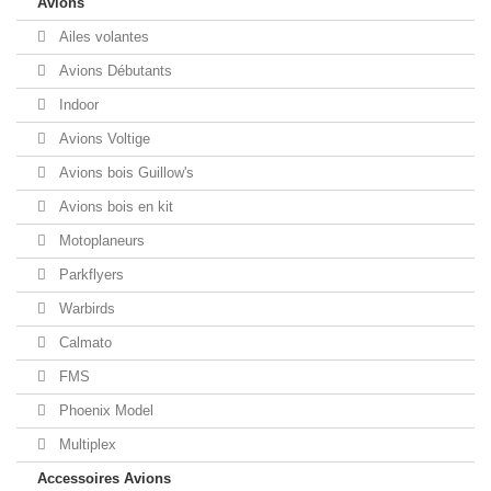
Avions
Ailes volantes
Avions Débutants
Indoor
Avions Voltige
Avions bois Guillow's
Avions bois en kit
Motoplaneurs
Parkflyers
Warbirds
Calmato
FMS
Phoenix Model
Multiplex
Accessoires Avions