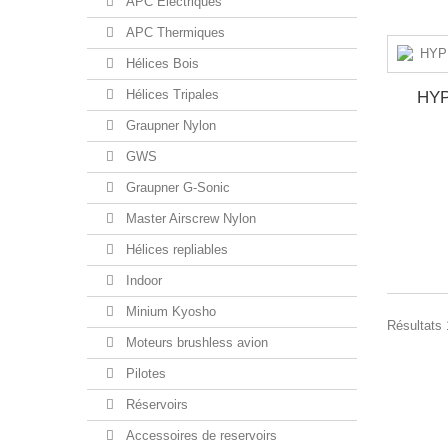
APC Electriques
APC Thermiques
Hélices Bois
Hélices Tripales
HY
Graupner Nylon
GWS
Graupner G-Sonic
Master Airscrew Nylon
Hélices repliables
Indoor
Minium Kyosho
Résultats 
Moteurs brushless avion
Pilotes
Réservoirs
Accessoires de reservoirs