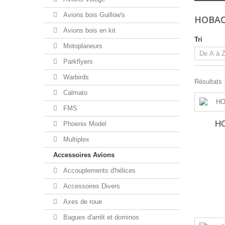
Avions bois Guillow's
HOBA
Avions bois en kit
Tri
Motoplaneurs
Parkflyers
Warbirds
Résultats 
Calmato
FMS
H
Phoenix Model
Multiplex
Accessoires Avions
Accouplements d'hélices
Accessoires Divers
Axes de roue
Bagues d'arrêt et dominos