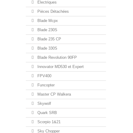
Electriques
Pièces Détachées
Blade Mcpx
Blade 230S
Blade 235 CP
Blade 330S
Blade Revolution 90FP
Innovator MD530 et Expert
FPV400
Funcopter
Master CP Walkera
Skywolf
Quark SRB
Scorpio 1&21
Sky Chopper