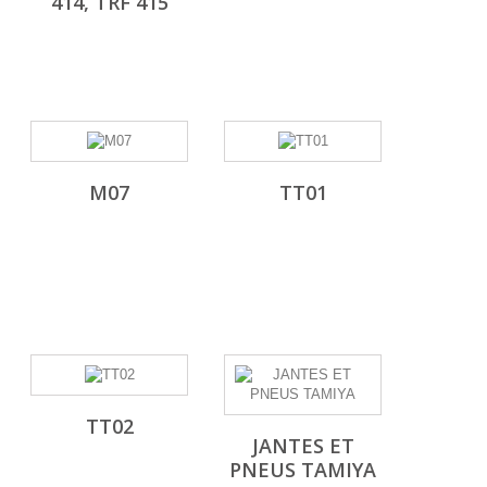
414, TRF 415
M07
TT01
TT02
JANTES ET
PNEUS TAMIYA