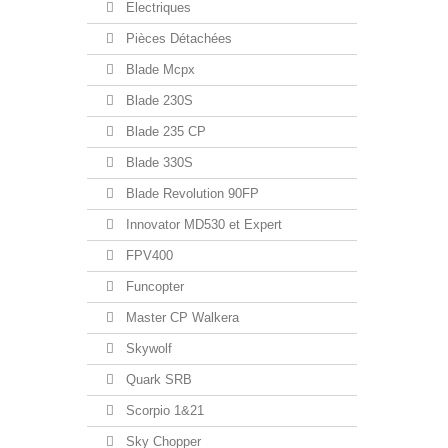
Electriques
Pièces Détachées
Blade Mcpx
Blade 230S
Blade 235 CP
Blade 330S
Blade Revolution 90FP
Innovator MD530 et Expert
FPV400
Funcopter
Master CP Walkera
Skywolf
Quark SRB
Scorpio 1&21
Sky Chopper