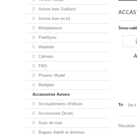
Avions bois Guillow's
ACCAS
Avions bois en kit
Motoplaneurs
Sous-caté
Parkflyers
Warbirds
Calmato
FMS
Phoenix Model
Multiplex
Accessoires Avions
Accouplements d'hélices
Tri
De A 
Accessoires Divers
Axes de roue
Résultats 
Bagues d'arrêt et dominos