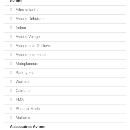
Avions
Ailes volantes
Avions Débutants
Indoor
Avions Voltige
Avions bois Guillow's
Avions bois en kit
Motoplaneurs
Parkflyers
Warbirds
Calmato
FMS
Phoenix Model
Multiplex
Accessoires Avions