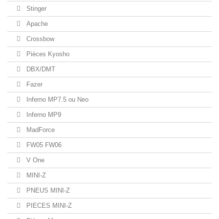
Stinger
Apache
Crossbow
Pièces Kyosho
DBX/DMT
Fazer
Inferno MP7.5 ou Neo
Inferno MP9
MadForce
FW05 FW06
V One
MINI-Z
PNEUS MINI-Z
PIECES MINI-Z