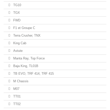
TG10
TGX
FWD
F1 et Groupe C
Terra Crusher, TNX
King Cab
Astute
Manta Ray, Top Force
Baja King, TL01B
TB EVO, TRF 414, TRF 415
M Chassis
M07
TT01
TT02