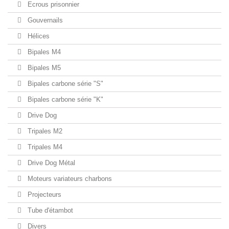
Ecrous prisonnier
Gouvernails
Hélices
Bipales M4
Bipales M5
Bipales carbone série "S"
Bipales carbone série "K"
Drive Dog
Tripales M2
Tripales M4
Drive Dog Métal
Moteurs variateurs charbons
Projecteurs
Tube d'étambot
Divers