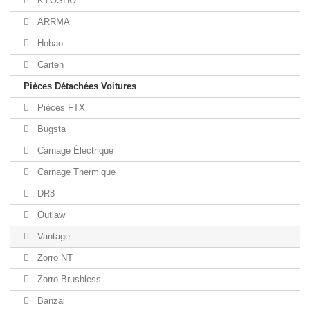
KYOSHO
ARRMA
Hobao
Carten
Pièces Détachées Voitures
Pièces FTX
Bugsta
Carnage Électrique
Carnage Thermique
DR8
Outlaw
Vantage
Zorro NT
Zorro Brushless
Banzai