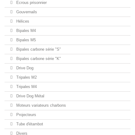
Ecrous prisonnier
Gouvernails
Hélices
Bipales M4
Bipales M5
Bipales carbone série "S"
Bipales carbone série "K"
Drive Dog
Tripales M2
Tripales M4
Drive Dog Métal
Moteurs variateurs charbons
Projecteurs
Tube d'étambot
Divers