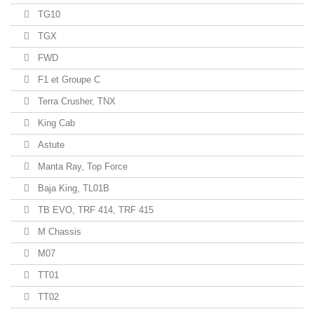
TG10
TGX
FWD
F1 et Groupe C
Terra Crusher, TNX
King Cab
Astute
Manta Ray, Top Force
Baja King, TL01B
TB EVO, TRF 414, TRF 415
M Chassis
M07
TT01
TT02