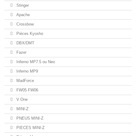
Stinger
Apache
Crossbow
Pièces Kyosho
DBX/DMT
Fazer
Inferno MP7.5 ou Neo
Inferno MP9
MadForce
FW05 FW06
V One
MINI-Z
PNEUS MINI-Z
PIECES MINI-Z