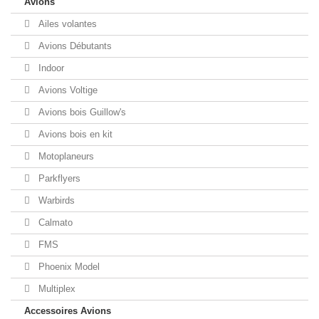
Avions
Ailes volantes
Avions Débutants
Indoor
Avions Voltige
Avions bois Guillow's
Avions bois en kit
Motoplaneurs
Parkflyers
Warbirds
Calmato
FMS
Phoenix Model
Multiplex
Accessoires Avions