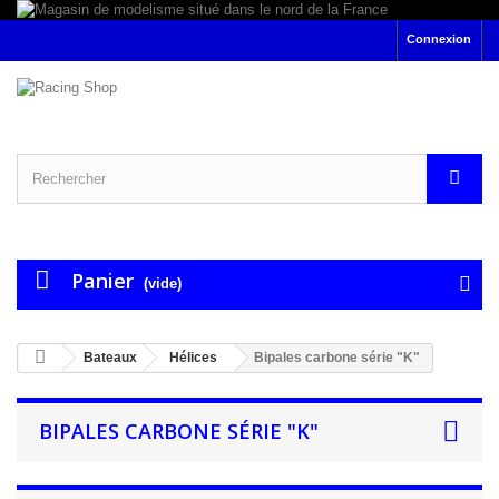
Connexion
Panier
(vide)
Bateaux
Hélices
Bipales carbone série "K"
BIPALES CARBONE SÉRIE "K"