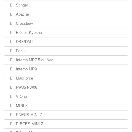
Stinger
Apache
Crossbow
Pièces Kyosho
DBX/DMT
Fazer
Inferno MP7.5 ou Neo
Inferno MP9
MadForce
FW05 FW06
V One
MINI-Z
PNEUS MINI-Z
PIECES MINI-Z