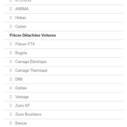
KYOSHO
ARRMA
Hobao
Carten
Pièces Détachées Voitures
Pièces FTX
Bugsta
Carnage Électrique
Carnage Thermique
DR8
Outlaw
Vantage
Zorro NT
Zorro Brushless
Banzai