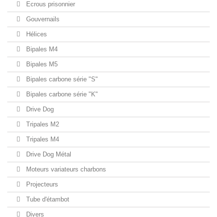
Ecrous prisonnier
Gouvernails
Hélices
Bipales M4
Bipales M5
Bipales carbone série "S"
Bipales carbone série "K"
Drive Dog
Tripales M2
Tripales M4
Drive Dog Métal
Moteurs variateurs charbons
Projecteurs
Tube d'étambot
Divers