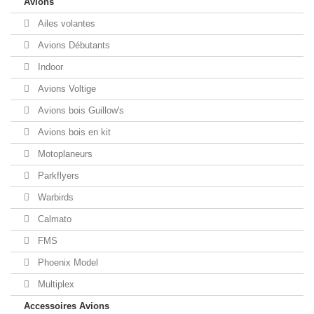
Avions
Ailes volantes
Avions Débutants
Indoor
Avions Voltige
Avions bois Guillow's
Avions bois en kit
Motoplaneurs
Parkflyers
Warbirds
Calmato
FMS
Phoenix Model
Multiplex
Accessoires Avions