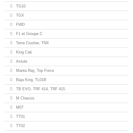
TG10
TGX
FWD
F1 et Groupe C
Terra Crusher, TNX
King Cab
Astute
Manta Ray, Top Force
Baja King, TL01B
TB EVO, TRF 414, TRF 415
M Chassis
M07
TT01
TT02