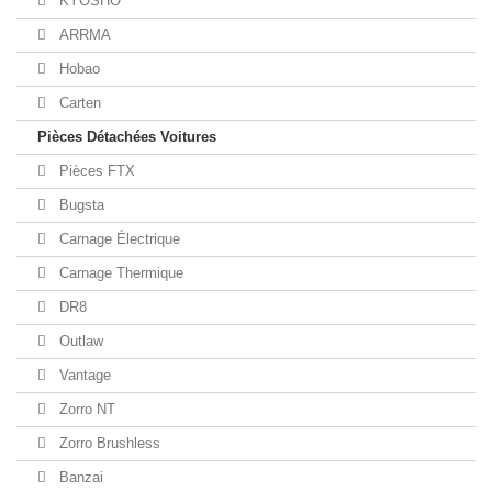
KYOSHO
ARRMA
Hobao
Carten
Pièces Détachées Voitures
Pièces FTX
Bugsta
Carnage Électrique
Carnage Thermique
DR8
Outlaw
Vantage
Zorro NT
Zorro Brushless
Banzai