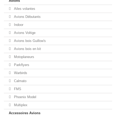
Avions
Ailes volantes
Avions Débutants
Indoor
Avions Voltige
Avions bois Guillow's
Avions bois en kit
Motoplaneurs
Parkflyers
Warbirds
Calmato
FMS
Phoenix Model
Multiplex
Accessoires Avions