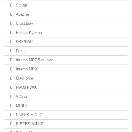
Stinger
Apache
Crossbow
Pièces Kyosho
DBX/DMT
Fazer
Inferno MP7.5 ou Neo
Inferno MP9
MadForce
FW05 FW06
V One
MINI-Z
PNEUS MINI-Z
PIECES MINI-Z