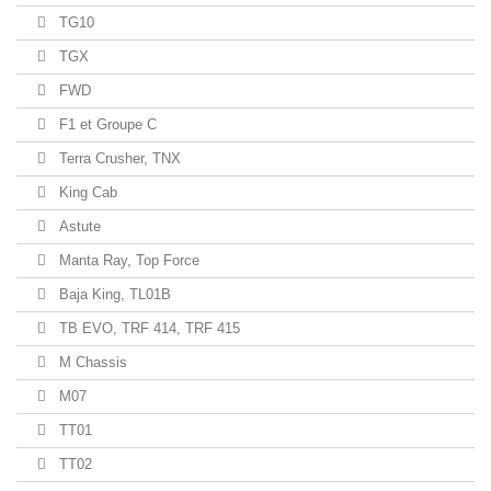
TG10
TGX
FWD
F1 et Groupe C
Terra Crusher, TNX
King Cab
Astute
Manta Ray, Top Force
Baja King, TL01B
TB EVO, TRF 414, TRF 415
M Chassis
M07
TT01
TT02