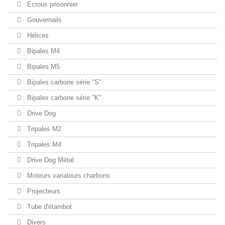
Ecrous prisonnier
Gouvernails
Hélices
Bipales M4
Bipales M5
Bipales carbone série "S"
Bipales carbone série "K"
Drive Dog
Tripales M2
Tripales M4
Drive Dog Métal
Moteurs variateurs charbons
Projecteurs
Tube d'étambot
Divers