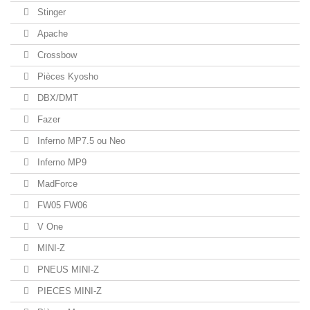
Stinger
Apache
Crossbow
Pièces Kyosho
DBX/DMT
Fazer
Inferno MP7.5 ou Neo
Inferno MP9
MadForce
FW05 FW06
V One
MINI-Z
PNEUS MINI-Z
PIECES MINI-Z