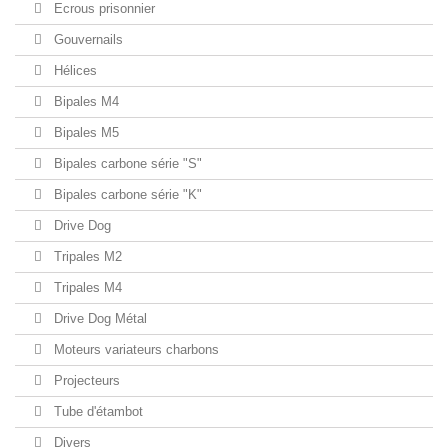
Ecrous prisonnier
Gouvernails
Hélices
Bipales M4
Bipales M5
Bipales carbone série "S"
Bipales carbone série "K"
Drive Dog
Tripales M2
Tripales M4
Drive Dog Métal
Moteurs variateurs charbons
Projecteurs
Tube d'étambot
Divers