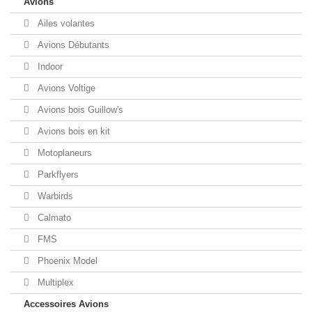
Avions
Ailes volantes
Avions Débutants
Indoor
Avions Voltige
Avions bois Guillow's
Avions bois en kit
Motoplaneurs
Parkflyers
Warbirds
Calmato
FMS
Phoenix Model
Multiplex
Accessoires Avions