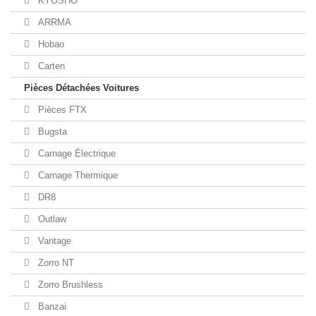
KYOSHO
ARRMA
Hobao
Carten
Pièces Détachées Voitures
Pièces FTX
Bugsta
Carnage Électrique
Carnage Thermique
DR8
Outlaw
Vantage
Zorro NT
Zorro Brushless
Banzai