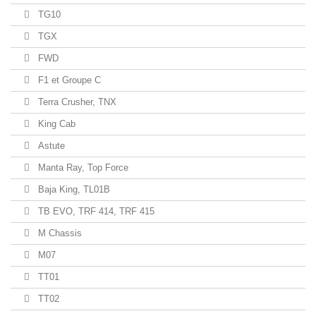
TG10
TGX
FWD
F1 et Groupe C
Terra Crusher, TNX
King Cab
Astute
Manta Ray, Top Force
Baja King, TL01B
TB EVO, TRF 414, TRF 415
M Chassis
M07
TT01
TT02