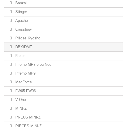
Banzai
Stinger
Apache
Crossbow
Pièces Kyosho
DBX/DMT
Fazer
Inferno MP7.5 ou Neo
Inferno MP9
MadForce
FW05 FW06
V One
MINI-Z
PNEUS MINI-Z
PIECES MINI-Z