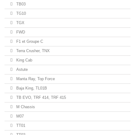
TB03
TG10
TGX
FWD
F1 et Groupe C
Terra Crusher, TNX
King Cab
Astute
Manta Ray, Top Force
Baja King, TL01B
TB EVO, TRF 414, TRF 415
M Chassis
M07
TT01
TT02