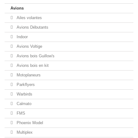
Avions
Ailes volantes
Avions Débutants
Indoor
Avions Voltige
Avions bois Guillow's
Avions bois en kit
Motoplaneurs
Parkflyers
Warbirds
Calmato
FMS
Phoenix Model
Multiplex