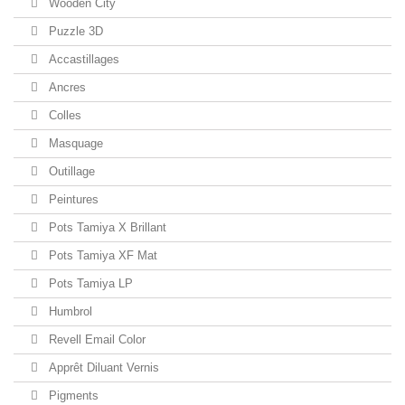
Wooden City
Puzzle 3D
Accastillages
Ancres
Colles
Masquage
Outillage
Peintures
Pots Tamiya X Brillant
Pots Tamiya XF Mat
Pots Tamiya LP
Humbrol
Revell Email Color
Apprêt Diluant Vernis
Pigments