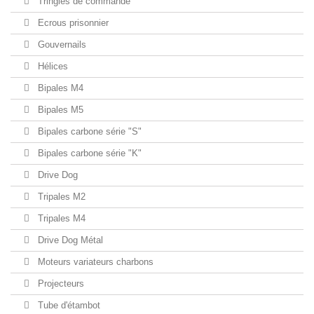
Tringles de commande
Ecrous prisonnier
Gouvernails
Hélices
Bipales M4
Bipales M5
Bipales carbone série "S"
Bipales carbone série "K"
Drive Dog
Tripales M2
Tripales M4
Drive Dog Métal
Moteurs variateurs charbons
Projecteurs
Tube d'étambot