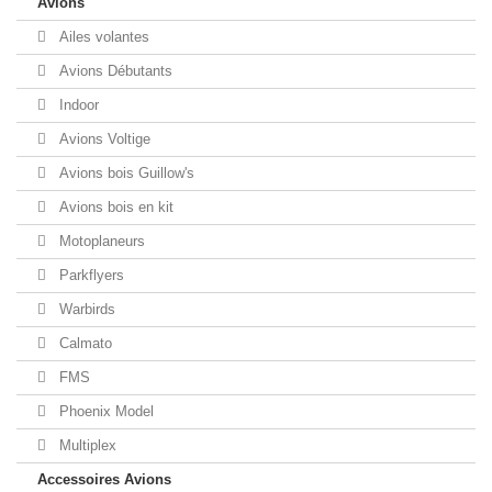
Avions
Ailes volantes
Avions Débutants
Indoor
Avions Voltige
Avions bois Guillow's
Avions bois en kit
Motoplaneurs
Parkflyers
Warbirds
Calmato
FMS
Phoenix Model
Multiplex
Accessoires Avions