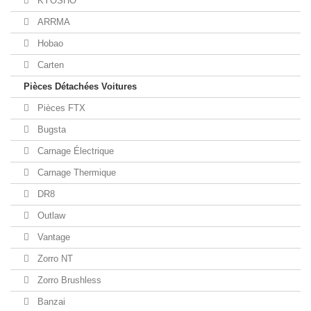
KYOSHO
ARRMA
Hobao
Carten
Pièces Détachées Voitures
Pièces FTX
Bugsta
Carnage Électrique
Carnage Thermique
DR8
Outlaw
Vantage
Zorro NT
Zorro Brushless
Banzai