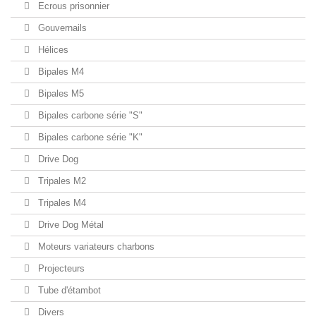
Ecrous prisonnier
Gouvernails
Hélices
Bipales M4
Bipales M5
Bipales carbone série "S"
Bipales carbone série "K"
Drive Dog
Tripales M2
Tripales M4
Drive Dog Métal
Moteurs variateurs charbons
Projecteurs
Tube d'étambot
Divers