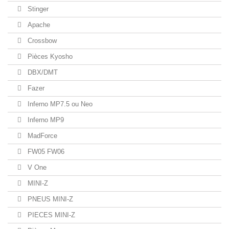
Stinger
Apache
Crossbow
Pièces Kyosho
DBX/DMT
Fazer
Inferno MP7.5 ou Neo
Inferno MP9
MadForce
FW05 FW06
V One
MINI-Z
PNEUS MINI-Z
PIECES MINI-Z