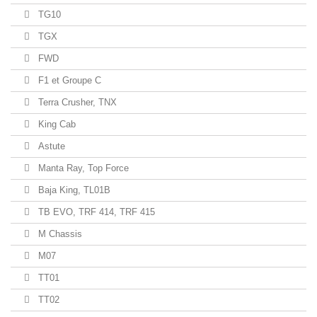
TG10
TGX
FWD
F1 et Groupe C
Terra Crusher, TNX
King Cab
Astute
Manta Ray, Top Force
Baja King, TL01B
TB EVO, TRF 414, TRF 415
M Chassis
M07
TT01
TT02