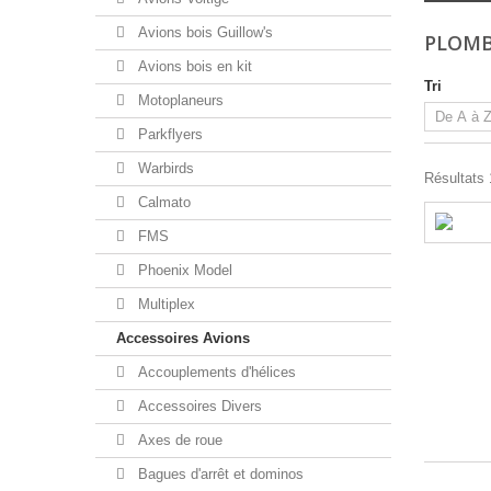
Avions bois Guillow's
PLOM
Avions bois en kit
Tri
Motoplaneurs
Parkflyers
Warbirds
Résultats 1
Calmato
FMS
Phoenix Model
Multiplex
Accessoires Avions
Accouplements d'hélices
Accessoires Divers
Axes de roue
Bagues d'arrêt et dominos