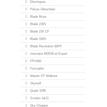
Electriques
Pièces Détachées
Blade Mcpx
Blade 230S
Blade 235 CP
Blade 330S
Blade Revolution 90FP
Innovator MD530 et Expert
FPV400
Funcopter
Master CP Walkera
Skywolf
Quark SRB
Scorpio 1&21
Sky Chopper