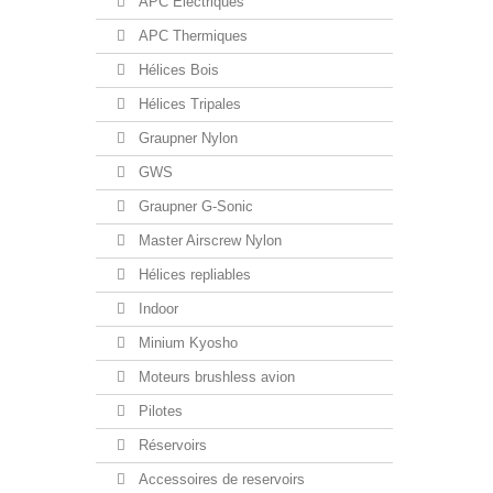
APC Electriques
APC Thermiques
Hélices Bois
Hélices Tripales
Graupner Nylon
GWS
Graupner G-Sonic
Master Airscrew Nylon
Hélices repliables
Indoor
Minium Kyosho
Moteurs brushless avion
Pilotes
Réservoirs
Accessoires de reservoirs