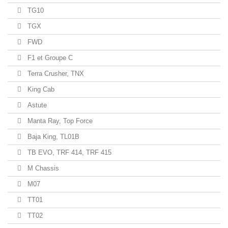
TG10
TGX
FWD
F1 et Groupe C
Terra Crusher, TNX
King Cab
Astute
Manta Ray, Top Force
Baja King, TL01B
TB EVO, TRF 414, TRF 415
M Chassis
M07
TT01
TT02