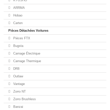
KYOSHO
ARRMA
Hobao
Carten
Pièces Détachées Voitures
Pièces FTX
Bugsta
Carnage Électrique
Carnage Thermique
DR8
Outlaw
Vantage
Zorro NT
Zorro Brushless
Banzai