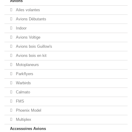
Avions
Ailes volantes
Avions Débutants
Indoor
Avions Voltige
Avions bois Guillow's
Avions bois en kit
Motoplaneurs
Parkflyers
Warbirds
Calmato
FMS
Phoenix Model
Multiplex
Accessoires Avions