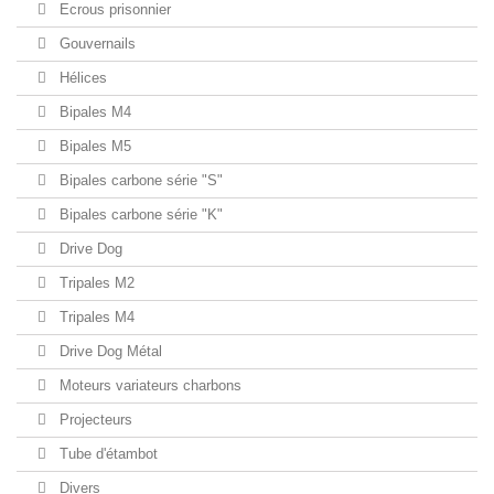
Ecrous prisonnier
Gouvernails
Hélices
Bipales M4
Bipales M5
Bipales carbone série "S"
Bipales carbone série "K"
Drive Dog
Tripales M2
Tripales M4
Drive Dog Métal
Moteurs variateurs charbons
Projecteurs
Tube d'étambot
Divers