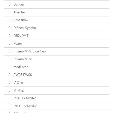
Stinger
Apache
Crossbow
Pièces Kyosho
DBX/DMT
Fazer
Inferno MP7.5 ou Neo
Inferno MP9
MadForce
FW05 FW06
V One
MINI-Z
PNEUS MINI-Z
PIECES MINI-Z