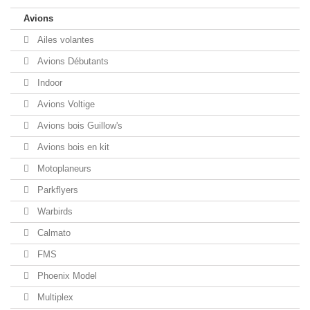
Avions
Ailes volantes
Avions Débutants
Indoor
Avions Voltige
Avions bois Guillow's
Avions bois en kit
Motoplaneurs
Parkflyers
Warbirds
Calmato
FMS
Phoenix Model
Multiplex