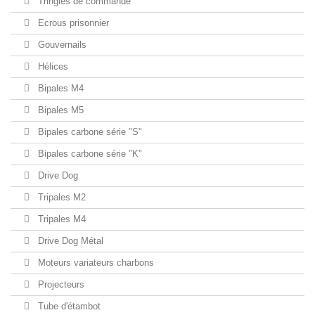
Tringles de commande
Ecrous prisonnier
Gouvernails
Hélices
Bipales M4
Bipales M5
Bipales carbone série "S"
Bipales carbone série "K"
Drive Dog
Tripales M2
Tripales M4
Drive Dog Métal
Moteurs variateurs charbons
Projecteurs
Tube d'étambot