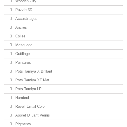
Wooden City
Puzzle 3D
Accastillages
Ancres
Colles
Masquage
Outillage
Peintures
Pots Tamiya X Brillant
Pots Tamiya XF Mat
Pots Tamiya LP
Humbrol
Revell Email Color
Apprêt Diluant Vernis
Pigments