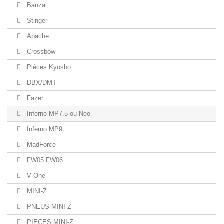
Banzai
Stinger
Apache
Crossbow
Pièces Kyosho
DBX/DMT
Fazer
Inferno MP7.5 ou Neo
Inferno MP9
MadForce
FW05 FW06
V One
MINI-Z
PNEUS MINI-Z
PIECES MINI-Z