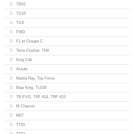
TB03
TG10
TGX
FWD
F1 et Groupe C
Terra Crusher, TNX
King Cab
Astute
Manta Ray, Top Force
Baja King, TL01B
TB EVO, TRF 414, TRF 415
M Chassis
M07
TT01
TT02