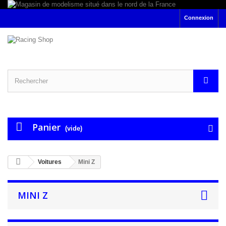
Connexion
Panier
(vide)
Voitures
Mini Z
MINI Z