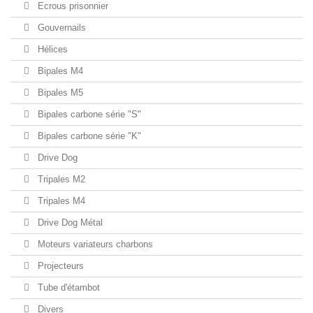
Ecrous prisonnier
Gouvernails
Hélices
Bipales M4
Bipales M5
Bipales carbone série "S"
Bipales carbone série "K"
Drive Dog
Tripales M2
Tripales M4
Drive Dog Métal
Moteurs variateurs charbons
Projecteurs
Tube d'étambot
Divers