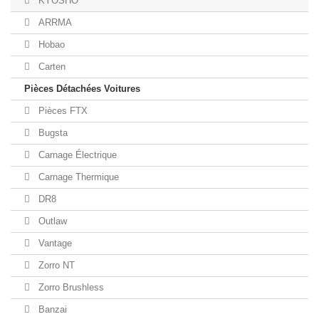
KYOSHO
ARRMA
Hobao
Carten
Pièces Détachées Voitures
Pièces FTX
Bugsta
Carnage Électrique
Carnage Thermique
DR8
Outlaw
Vantage
Zorro NT
Zorro Brushless
Banzai