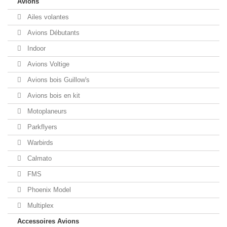
Avions
Ailes volantes
Avions Débutants
Indoor
Avions Voltige
Avions bois Guillow's
Avions bois en kit
Motoplaneurs
Parkflyers
Warbirds
Calmato
FMS
Phoenix Model
Multiplex
Accessoires Avions