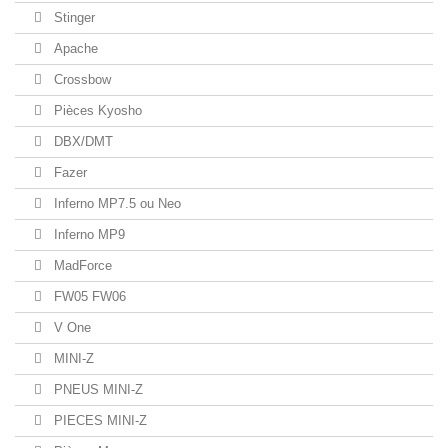
Stinger
Apache
Crossbow
Pièces Kyosho
DBX/DMT
Fazer
Inferno MP7.5 ou Neo
Inferno MP9
MadForce
FW05 FW06
V One
MINI-Z
PNEUS MINI-Z
PIECES MINI-Z