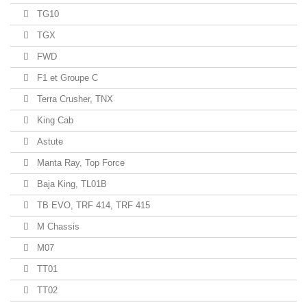
TG10
TGX
FWD
F1 et Groupe C
Terra Crusher, TNX
King Cab
Astute
Manta Ray, Top Force
Baja King, TL01B
TB EVO, TRF 414, TRF 415
M Chassis
M07
TT01
TT02