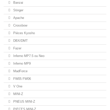
Banzai
Stinger
Apache
Crossbow
Pièces Kyosho
DBX/DMT
Fazer
Inferno MP7.5 ou Neo
Inferno MP9
MadForce
FW05 FW06
V One
MINI-Z
PNEUS MINI-Z
PIECES MINI-Z