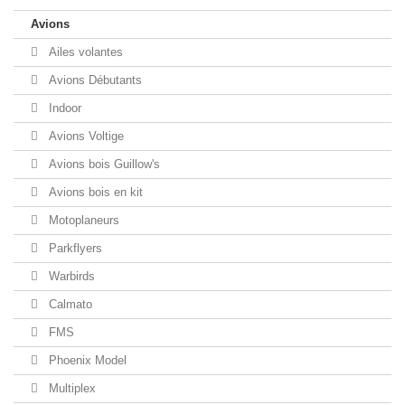
Avions
Ailes volantes
Avions Débutants
Indoor
Avions Voltige
Avions bois Guillow's
Avions bois en kit
Motoplaneurs
Parkflyers
Warbirds
Calmato
FMS
Phoenix Model
Multiplex