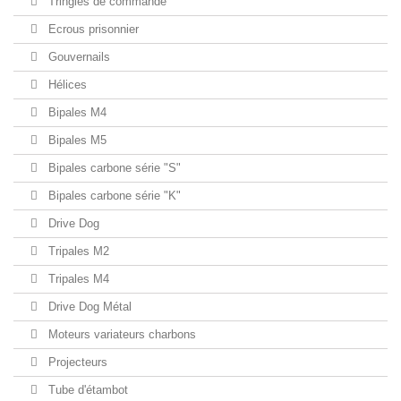
Tringles de commande
Ecrous prisonnier
Gouvernails
Hélices
Bipales M4
Bipales M5
Bipales carbone série "S"
Bipales carbone série "K"
Drive Dog
Tripales M2
Tripales M4
Drive Dog Métal
Moteurs variateurs charbons
Projecteurs
Tube d'étambot