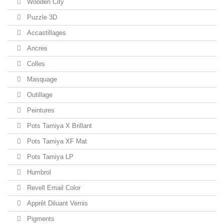
Wooden City
Puzzle 3D
Accastillages
Ancres
Colles
Masquage
Outillage
Peintures
Pots Tamiya X Brillant
Pots Tamiya XF Mat
Pots Tamiya LP
Humbrol
Revell Email Color
Apprêt Diluant Vernis
Pigments