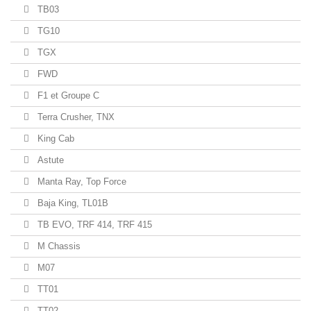
TB03
TG10
TGX
FWD
F1 et Groupe C
Terra Crusher, TNX
King Cab
Astute
Manta Ray, Top Force
Baja King, TL01B
TB EVO, TRF 414, TRF 415
M Chassis
M07
TT01
TT02